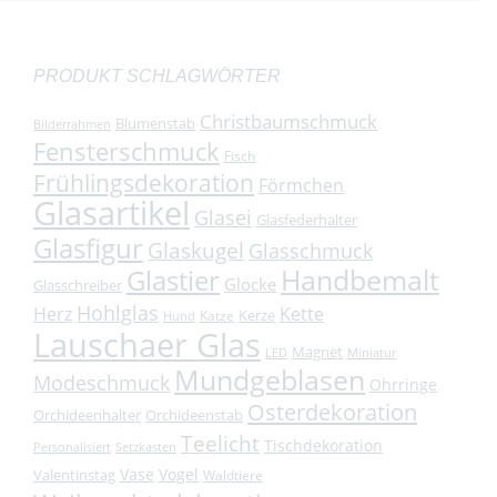
PRODUKT SCHLAGWÖRTER
Christbaumschmuck
Blumenstab
Bilderrahmen
Fensterschmuck
Fisch
Frühlingsdekoration
Förmchen
Glasartikel
Glasei
Glasfederhalter
Glasfigur
Glaskugel
Glasschmuck
Handbemalt
Glastier
Glocke
Glasschreiber
Hohlglas
Herz
Kette
Kerze
Katze
Hund
Lauschaer Glas
Magnet
LED
Miniatur
Mundgeblasen
Modeschmuck
Ohrringe
Osterdekoration
Orchideenhalter
Orchideenstab
Teelicht
Tischdekoration
Personalisiert
Setzkasten
Vase
Vogel
Valentinstag
Waldtiere