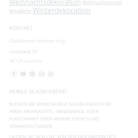
Weihnachtsdekoration
Weihnachtskugel
Winterdekoration
Windlicht
KONTAKT
Glasbläserei Andreas Voigt
Unterland 50
98724 Lauscha
Finden Sie uns auf:
Facebook
YouTube
Instagram
E-
Whatsapp
page
page
page
Mail
page
MOBILE GLASBLÄSEREI
opens
opens
opens
page
opens
in
in
in
opens
in
BUCHEN SIE MEINE MOBILE GLASBLÄSEREI FÜR
new
new
new
in
new
IHREN WEIHNACHTS-, HANDWERKS- ODER
window
window
window
new
window
KUNSTMARKT ODER ANDERE EVENTS UND
window
VERANSTALTUNGEN.
LASSEN SIE SICH LIVE VON DER FASZINATION DES