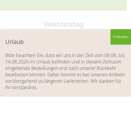
Valentinstag
Sie befinden sich hier:
Start
Produkte verschlagwortet mit „Valentinstag“
Schließen
Urlaub
Bitte beachten Sie, dass wir uns in der Zeit vom 08.08. bis
14.08.2026 im Urlaub befinden und in diesem Zeitraum
eingehende Bestellungen erst nach unserer Rückkehr
bearbeiten können. Daher kommt es bei unseren Artikeln
Nach
Ergebnisse 1 – 15 von 17 werden angezeigt
vorübergehend zu längeren Lieferzeiten. Wir danken für
Aktuali
Ihr Verständnis.
sortier