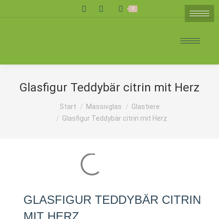
Search:
0
Glasfigur Teddybär citrin mit Herz
Sie befinden sich hier:
Start
Massivglas
Glastiere
Glasfigur Teddybär citrin mit Herz
GLASFIGUR TEDDYBÄR CITRIN
MIT HERZ