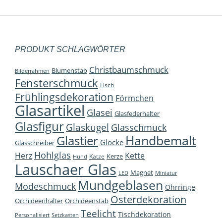
PRODUKT SCHLAGWÖRTER
Christbaumschmuck
Blumenstab
Bilderrahmen
Fensterschmuck
Fisch
Frühlingsdekoration
Förmchen
Glasartikel
Glasei
Glasfederhalter
Glasfigur
Glaskugel
Glasschmuck
Handbemalt
Glastier
Glocke
Glasschreiber
Hohlglas
Herz
Kette
Kerze
Katze
Hund
Lauschaer Glas
Magnet
LED
Miniatur
Mundgeblasen
Modeschmuck
Ohrringe
Osterdekoration
Orchideenhalter
Orchideenstab
Teelicht
Tischdekoration
Personalisiert
Setzkasten