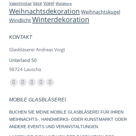
Vase
Vogel
Valentinstag
Waldtiere
Weihnachtsdekoration
Weihnachtskugel
Winterdekoration
Windlicht
KONTAKT
Glasbläserei Andreas Voigt
Unterland 50
98724 Lauscha
Finden Sie uns auf:
Facebook
YouTube
Instagram
E-
Whatsapp
page
page
page
Mail
page
MOBILE GLASBLÄSEREI
opens
opens
opens
page
opens
in
in
in
opens
in
BUCHEN SIE MEINE MOBILE GLASBLÄSEREI FÜR IHREN
new
new
new
in
new
WEIHNACHTS-, HANDWERKS- ODER KUNSTMARKT ODER
window
window
window
new
window
ANDERE EVENTS UND VERANSTALTUNGEN.
window