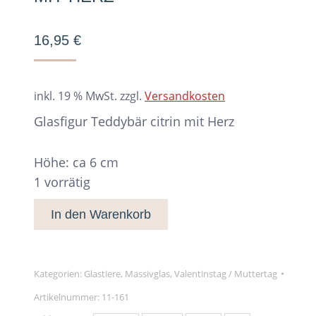
16,95
€
inkl. 19 % MwSt.
zzgl.
Versandkosten
Glasfigur Teddybär citrin mit Herz
Höhe: ca 6 cm
1 vorrätig
In den Warenkorb
Kategorien:
Glastiere
,
Massivglas
,
Valentinstag / Muttertag
Artikelnummer:
11-161