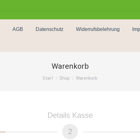
AGB
Datenschutz
Widerrufsbelehrung
Im
Warenkorb
Sie befinden sich hier:
Start
Shop
Warenkorb
Details Kasse
2