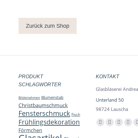
Zurück zum Shop
PRODUKT
KONTAKT
SCHLAGWÖRTER
Glasbläserei Andrea
Blumenstab
Bilderrahmen
Unterland 50
Christbaumschmuck
98724 Lauscha
Fensterschmuck
Fisch
Frühlingsdekoration
Finden Sie uns auf:
Facebook
YouTube
Instagra
E-
Förmchen
page
page
page
Mail