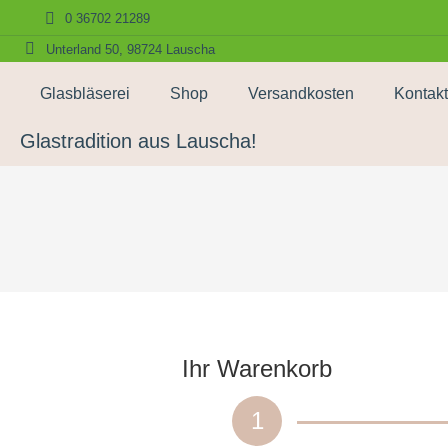
0 36702 21289
Unterland 50, 98724 Lauscha
Glasbläserei
Shop
Versandkosten
Kontakt
Glastradition aus Lauscha!
Ihr Warenkorb
1