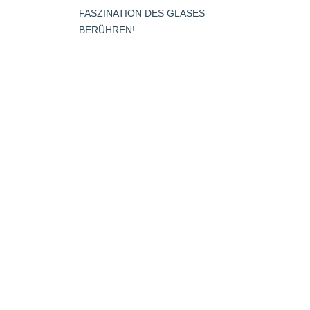
opens
FASZINATION DES GLASES
s
in
BERÜHREN!
new
window
dow