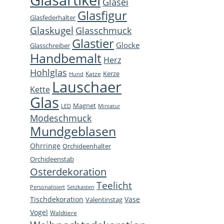
Glasartikel
Glasei
opens
opens
opens
page
Glasfigur
Glasfederhalter
in
in
in
open
Glaskugel
Glasschmuck
new
new
new
in
Glastier
Glocke
window
window
window
new
Glasschreiber
Handbemalt
win
Herz
Hohlglas
Kerze
Katze
Hund
Lauschaer
Kette
Glas
Magnet
LED
Miniatur
Modeschmuck
Mundgeblasen
Ohrringe
Orchideenhalter
Orchideenstab
Osterdekoration
Teelicht
Personalisiert
Setzkasten
Tischdekoration
Vase
Valentinstag
Vogel
Waldtiere