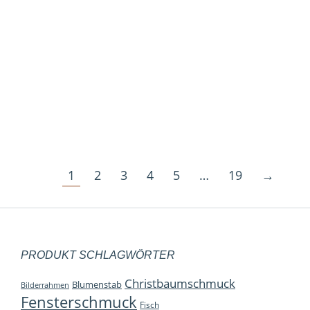
Glasminiatur Kanne Fadenglas blau
6,95
€
inkl. 19 % MwSt.
zzgl.
Versandkosten
1
2
3
4
5
…
19
→
PRODUKT SCHLAGWÖRTER
Christbaumschmuck
Blumenstab
Bilderrahmen
Fensterschmuck
Fisch