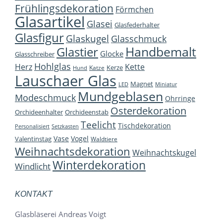
Frühlingsdekoration
Förmchen
Glasartikel
Glasei
Glasfederhalter
Glasfigur
Glaskugel
Glasschmuck
Handbemalt
Glastier
Glocke
Glasschreiber
Hohlglas
Herz
Kette
Kerze
Katze
Hund
Lauschaer Glas
Magnet
LED
Miniatur
Mundgeblasen
Modeschmuck
Ohrringe
Osterdekoration
Orchideenhalter
Orchideenstab
Teelicht
Tischdekoration
Personalisiert
Setzkasten
Vase
Vogel
Valentinstag
Waldtiere
Weihnachtsdekoration
Weihnachtskugel
Winterdekoration
Windlicht
KONTAKT
Glasbläserei Andreas Voigt