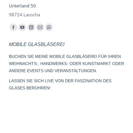
Unterland 50
98724 Lauscha
Finden Sie uns auf:
Facebook
YouTube
Instagram
E-
Whatsapp
page
page
page
Mail
page
MOBILE GLASBLÄSEREI
opens
opens
opens
page
opens
in
in
in
opens
in
BUCHEN SIE MEINE MOBILE GLASBLÄSEREI FÜR IHREN
new
new
new
in
new
WEIHNACHTS-, HANDWERKS- ODER KUNSTMARKT ODER
window
window
window
new
window
ANDERE EVENTS UND VERANSTALTUNGEN.
window
LASSEN SIE SICH LIVE VON DER FASZINATION DES
GLASES BERÜHREN!