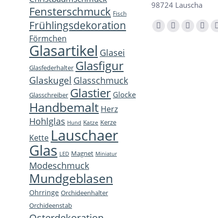
98724 Lauscha
Fensterschmuck
Fisch
Frühlingsdekoration
Finden Sie uns auf:
Facebook
YouTube
Instagra
E-
Förmchen
page
page
page
Mail
Glasartikel
Glasei
opens
opens
opens
page
Glasfigur
Glasfederhalter
in
in
in
open
Glaskugel
Glasschmuck
new
new
new
in
Glastier
Glocke
window
window
window
new
Glasschreiber
Handbemalt
win
Herz
Hohlglas
Kerze
Katze
Hund
Lauschaer
Kette
Glas
Magnet
LED
Miniatur
Modeschmuck
Mundgeblasen
Ohrringe
Orchideenhalter
Orchideenstab
Osterdekoration