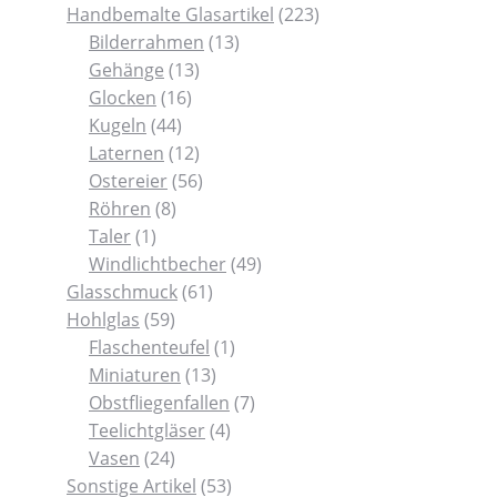
P
u
P
u
d
e
7
d
2
Handbemalte Glasartikel
223
r
k
r
k
1
u
P
u
2
Bilderrahmen
13
o
1
t
o
t
3
k
r
k
3
Gehänge
13
1
d
3
e
d
e
P
t
o
t
P
Glocken
16
4
6
u
P
u
r
e
d
e
r
Kugeln
44
4
P
k
r
1
k
o
u
o
Laternen
12
P
r
t
o
2
5
t
d
k
d
Ostereier
56
8
r
o
e
d
P
6
e
u
t
u
Röhren
8
1
P
o
d
u
r
P
k
e
k
Taler
1
P
r
d
u
k
o
r
t
4
t
Windlichtbecher
49
r
o
u
k
t
d
o
6
e
9
e
Glasschmuck
61
o
5
d
k
t
e
u
d
1
P
Hohlglas
59
d
9
u
t
e
k
u
P
1
r
Flaschenteufel
1
u
P
k
e
t
k
r
1
P
o
Miniaturen
13
k
r
t
e
t
o
3
r
7
d
Obstfliegenfallen
7
t
o
e
e
d
P
4
o
P
u
Teelichtgläser
4
d
2
u
r
P
d
r
k
Vasen
24
u
4
k
o
r
5
u
o
t
Sonstige Artikel
53