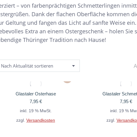
erziert – von farbenprächtigen Schmetterlingen inmit
stergrüßen. Dank der flachen Oberfläche kommen die 
ur Geltung und fangen das Licht auf sanfte Weise ein.
iebevolles Extra an einem Ostergeschenk – holen Sie 
ebendige Thüringer Tradition nach Hause!
A
Glastaler Osterhase
Glastaler Schmet
7,95
€
7,95
€
inkl. 19 % MwSt.
inkl. 19 % Mw
zzgl.
Versandkosten
zzgl.
Versandko