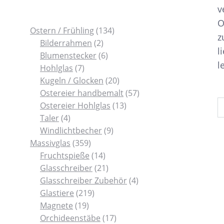
v
O
1
Ostern / Frühling
134
z
2
3
Bilderrahmen
2
l
P
6
4
Blumenstecker
6
l
7
r
P
P
Hohlglas
7
P
o
r
r
2
Kugeln / Glocken
20
r
d
o
o
0
5
Ostereier handbemalt
57
o
u
d
d
P
1
7
Ostereier Hohlglas
13
4
d
k
u
u
r
3
P
Taler
4
P
u
t
k
9
k
o
P
r
Windlichtbecher
9
r
k
3
e
t
P
t
d
r
o
Massivglas
359
o
t
5
1
e
r
e
u
o
d
Fruchtspieße
14
d
e
9
4
2
o
k
d
u
Glasschreiber
21
u
P
P
1
d
t
u
4
k
Glasschreiber Zubehör
4
k
r
2
r
P
u
e
k
P
t
Glastiere
219
t
1
o
1
o
r
k
t
r
e
Magnete
19
e
9
d
9
d
o
t
1
e
o
Orchideenstäbe
17