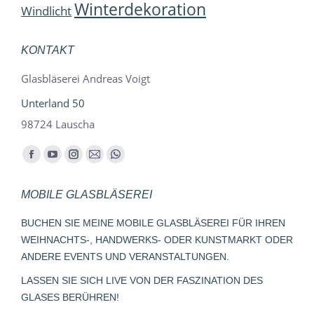
Winterdekoration
Windlicht
KONTAKT
Glasbläserei Andreas Voigt
Unterland 50
98724 Lauscha
Finden Sie uns auf:
Facebook
YouTube
Instagram
E-
Whatsapp
page
page
page
Mail
page
MOBILE GLASBLÄSEREI
opens
opens
opens
page
opens
in
in
in
opens
in
BUCHEN SIE MEINE MOBILE GLASBLÄSEREI FÜR IHREN
new
new
new
in
new
WEIHNACHTS-, HANDWERKS- ODER KUNSTMARKT ODER
window
window
window
new
window
ANDERE EVENTS UND VERANSTALTUNGEN.
window
LASSEN SIE SICH LIVE VON DER FASZINATION DES
GLASES BERÜHREN!