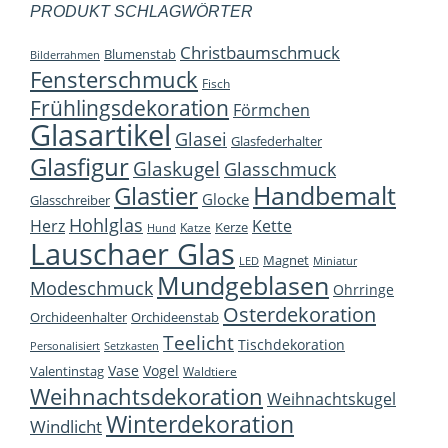
PRODUKT SCHLAGWÖRTER
Christbaumschmuck
Blumenstab
Bilderrahmen
Fensterschmuck
Fisch
Frühlingsdekoration
Förmchen
Glasartikel
Glasei
Glasfederhalter
Glasfigur
Glaskugel
Glasschmuck
Handbemalt
Glastier
Glocke
Glasschreiber
Hohlglas
Herz
Kette
Kerze
Katze
Hund
Lauschaer Glas
Magnet
LED
Miniatur
Mundgeblasen
Modeschmuck
Ohrringe
Osterdekoration
Orchideenhalter
Orchideenstab
Teelicht
Tischdekoration
Personalisiert
Setzkasten
Vase
Vogel
Valentinstag
Waldtiere
Weihnachtsdekoration
Weihnachtskugel
Winterdekoration
Windlicht