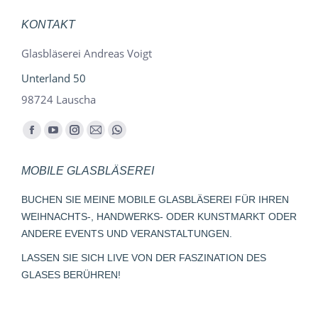
KONTAKT
Glasbläserei Andreas Voigt
Unterland 50
98724 Lauscha
Finden Sie uns auf:
Facebook
YouTube
Instagram
E-
Whatsapp
page
page
page
Mail
page
MOBILE GLASBLÄSEREI
opens
opens
opens
page
opens
in
in
in
opens
in
BUCHEN SIE MEINE MOBILE GLASBLÄSEREI FÜR IHREN
new
new
new
in
new
WEIHNACHTS-, HANDWERKS- ODER KUNSTMARKT ODER
window
window
window
new
window
ANDERE EVENTS UND VERANSTALTUNGEN.
window
LASSEN SIE SICH LIVE VON DER FASZINATION DES
GLASES BERÜHREN!