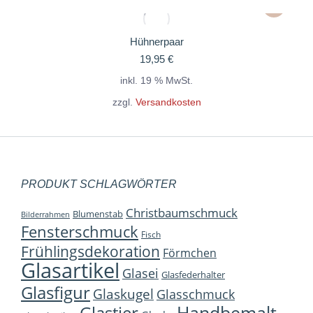
Hühnerpaar
19,95
€
inkl. 19 % MwSt.
zzgl.
Versandkosten
PRODUKT SCHLAGWÖRTER
Christbaumschmuck
Blumenstab
Bilderrahmen
Fensterschmuck
Fisch
Frühlingsdekoration
Förmchen
Glasartikel
Glasei
Glasfederhalter
Glasfigur
Glaskugel
Glasschmuck
Handbemalt