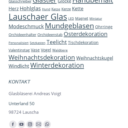
Glastier
Glocke
Glasschreiber
Hohlglas
Herz
Kette
Kerze
Katze
Hund
Lauschaer Glas
Magnet
LED
Miniatur
Mundgeblasen
Modeschmuck
Ohrringe
Osterdekoration
Orchideenhalter
Orchideenstab
Teelicht
Tischdekoration
Personalisiert
Setzkasten
Vase
Vogel
Valentinstag
Waldtiere
Weihnachtsdekoration
Weihnachtskugel
Winterdekoration
Windlicht
KONTAKT
Glasbläserei Andreas Voigt
Unterland 50
98724 Lauscha
Finden Sie uns auf:
Facebook
YouTube
Instagram
E-
Whatsapp