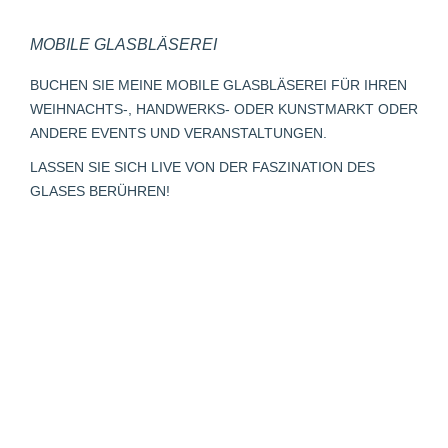
page
page
page
Mail
page
MOBILE GLASBLÄSEREI
opens
opens
opens
page
opens
in
in
in
opens
in
BUCHEN SIE MEINE MOBILE GLASBLÄSEREI FÜR IHREN
new
new
new
in
new
WEIHNACHTS-, HANDWERKS- ODER KUNSTMARKT ODER
window
window
window
new
window
ANDERE EVENTS UND VERANSTALTUNGEN.
window
LASSEN SIE SICH LIVE VON DER FASZINATION DES
GLASES BERÜHREN!