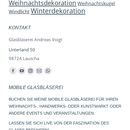
Weihnachtsdekoration
Weihnachtskugel
Winterdekoration
Windlicht
KONTAKT
Glasbläserei Andreas Voigt
Unterland 50
98724 Lauscha
Finden Sie uns auf:
Facebook
YouTube
Instagram
E-
Whatsapp
page
page
page
Mail
page
MOBILE GLASBLÄSEREI
opens
opens
opens
page
opens
in
in
in
opens
in
BUCHEN SIE MEINE MOBILE GLASBLÄSEREI FÜR IHREN
new
new
new
in
new
WEIHNACHTS-, HANDWERKS- ODER KUNSTMARKT ODER
window
window
window
new
window
ANDERE EVENTS UND VERANSTALTUNGEN.
window
LASSEN SIE SICH LIVE VON DER FASZINATION DES