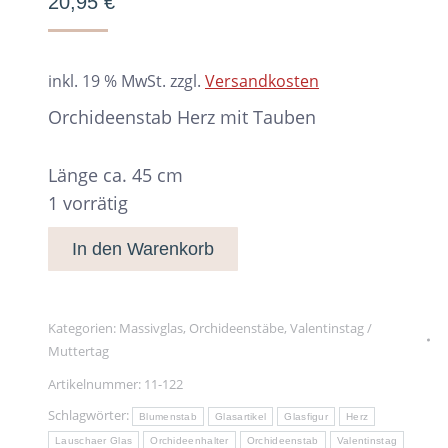
20,95
€
inkl. 19 % MwSt.
zzgl.
Versandkosten
Orchideenstab Herz mit Tauben
Länge ca. 45 cm
1 vorrätig
In den Warenkorb
Kategorien:
Massivglas
,
Orchideenstäbe
,
Valentinstag /
Muttertag
Artikelnummer:
11-122
Schlagwörter:
Blumenstab
Glasartikel
Glasfigur
Herz
Lauschaer Glas
Orchideenhalter
Orchideenstab
Valentinstag