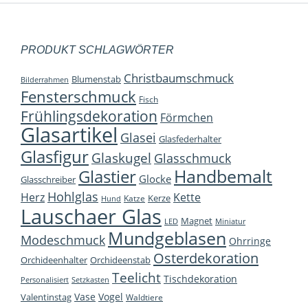
PRODUKT SCHLAGWÖRTER
Christbaumschmuck
Blumenstab
Bilderrahmen
Fensterschmuck
Fisch
Frühlingsdekoration
Förmchen
Glasartikel
Glasei
Glasfederhalter
Glasfigur
Glaskugel
Glasschmuck
Handbemalt
Glastier
Glocke
Glasschreiber
Hohlglas
Herz
Kette
Kerze
Katze
Hund
Lauschaer Glas
Magnet
LED
Miniatur
Mundgeblasen
Modeschmuck
Ohrringe
Osterdekoration
Orchideenhalter
Orchideenstab
Teelicht
Tischdekoration
Personalisiert
Setzkasten
Vase
Vogel
Valentinstag
Waldtiere