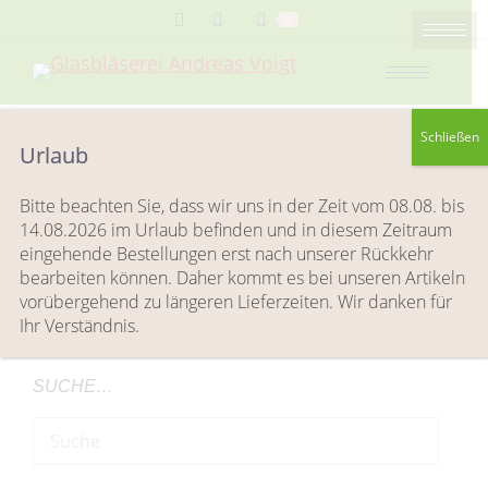
Search:
0
Schließen
Urlaub
Checkout-Result
Sie befinden sich hier:
Start
Checkout-Result
Bitte beachten Sie, dass wir uns in der Zeit vom 08.08. bis
14.08.2026 im Urlaub befinden und in diesem Zeitraum
eingehende Bestellungen erst nach unserer Rückkehr
bearbeiten können. Daher kommt es bei unseren Artikeln
[accept_stripe_payment_checkout]
vorübergehend zu längeren Lieferzeiten. Wir danken für
Ihr Verständnis.
SUCHE…