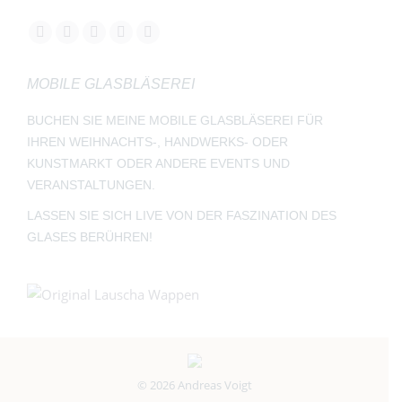
Finden Sie uns auf:
Facebook
YouTube
Instagram
E-
Whatsapp
page
page
page
Mail
page
MOBILE GLASBLÄSEREI
opens
opens
opens
page
opens
in
in
in
opens
in
BUCHEN SIE MEINE MOBILE GLASBLÄSEREI FÜR
new
new
new
in
new
IHREN WEIHNACHTS-, HANDWERKS- ODER
window
window
window
new
window
KUNSTMARKT ODER ANDERE EVENTS UND
window
VERANSTALTUNGEN.
LASSEN SIE SICH LIVE VON DER FASZINATION DES
GLASES BERÜHREN!
© 2026 Andreas Voigt