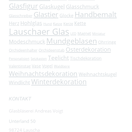
Glasfigur
Glaskugel
Glasschmuck
Handbemalt
Glastier
Glocke
Glasschreiber
Hohlglas
Herz
Kette
Kerze
Katze
Hund
Lauschaer Glas
Magnet
LED
Miniatur
Mundgeblasen
Modeschmuck
Ohrringe
Osterdekoration
Orchideenhalter
Orchideenstab
Teelicht
Tischdekoration
Personalisiert
Setzkasten
Vase
Vogel
Valentinstag
Waldtiere
Weihnachtsdekoration
Weihnachtskugel
Winterdekoration
Windlicht
KONTAKT
Glasbläserei Andreas Voigt
Unterland 50
98724 Lauscha