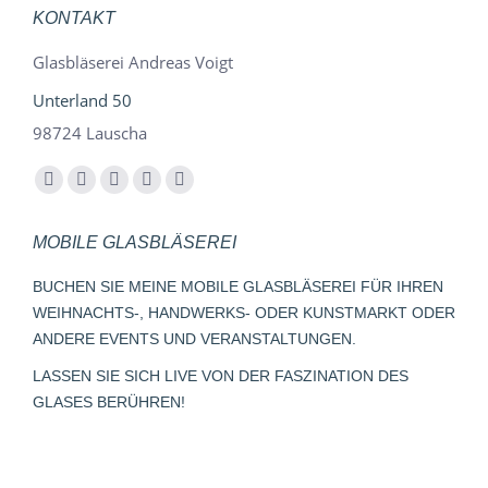
KONTAKT
Glasbläserei Andreas Voigt
Unterland 50
98724 Lauscha
Finden Sie uns auf:
Facebook
YouTube
Instagram
E-
Whatsapp
page
page
page
Mail
page
MOBILE GLASBLÄSEREI
opens
opens
opens
page
opens
in
in
in
opens
in
BUCHEN SIE MEINE MOBILE GLASBLÄSEREI FÜR IHREN
new
new
new
in
new
WEIHNACHTS-, HANDWERKS- ODER KUNSTMARKT ODER
window
window
window
new
window
ANDERE EVENTS UND VERANSTALTUNGEN.
window
LASSEN SIE SICH LIVE VON DER FASZINATION DES
GLASES BERÜHREN!