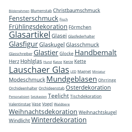
Christbaumschmuck
Blumenstab
Bilderrahmen
Fensterschmuck
Fisch
Frühlingsdekoration
Förmchen
Glasartikel
Glasei
Glasfederhalter
Glasfigur
Glaskugel
Glasschmuck
Handbemalt
Glastier
Glocke
Glasschreiber
Hohlglas
Herz
Kette
Kerze
Katze
Hund
Lauschaer Glas
Magnet
LED
Miniatur
Mundgeblasen
Modeschmuck
Ohrringe
Osterdekoration
Orchideenhalter
Orchideenstab
Teelicht
Tischdekoration
Personalisiert
Setzkasten
Vase
Vogel
Valentinstag
Waldtiere
Weihnachtsdekoration
Weihnachtskugel
Winterdekoration
Windlicht