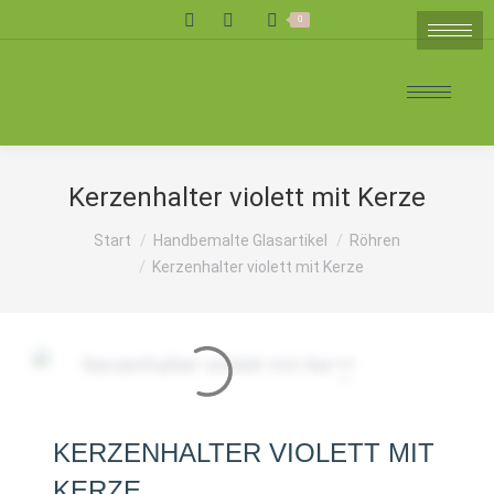
Search:
0
Kerzenhalter violett mit Kerze
Sie befinden sich hier:
Start
Handbemalte Glasartikel
Röhren
Kerzenhalter violett mit Kerze
KERZENHALTER VIOLETT MIT
KERZE