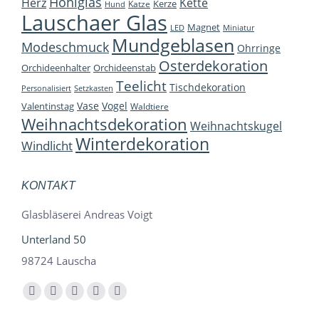
Hohlglas
Herz
Kette
Kerze
Katze
Hund
Lauschaer Glas
Magnet
LED
Miniatur
Mundgeblasen
Modeschmuck
Ohrringe
Osterdekoration
Orchideenhalter
Orchideenstab
Teelicht
Tischdekoration
Personalisiert
Setzkasten
Vase
Vogel
Valentinstag
Waldtiere
Weihnachtsdekoration
Weihnachtskugel
Winterdekoration
Windlicht
KONTAKT
Glasbläserei Andreas Voigt
Unterland 50
98724 Lauscha
Finden Sie uns auf:
Facebook
YouTube
Instagram
E-
Whatsapp
page
page
page
Mail
page