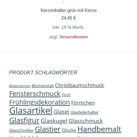
Kerzenhalter grün mit Kerze
24,45
€
inkl. 19 % MwSt.
zzgl.
Versandkosten
PRODUKT SCHLAGWÖRTER
Christbaumschmuck
Blumenstab
Bilderrahmen
Fensterschmuck
Fisch
Frühlingsdekoration
Förmchen
Glasartikel
Glasei
Glasfederhalter
Glasfigur
Glaskugel
Glasschmuck
Handbemalt
Glastier
Glocke
Glasschreiber