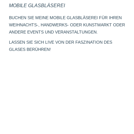
MOBILE GLASBLÄSEREI
opens
opens
opens
page
opens
in
in
in
opens
in
BUCHEN SIE MEINE MOBILE GLASBLÄSEREI FÜR IHREN
new
new
new
in
new
WEIHNACHTS-, HANDWERKS- ODER KUNSTMARKT ODER
window
window
window
new
window
ANDERE EVENTS UND VERANSTALTUNGEN.
window
LASSEN SIE SICH LIVE VON DER FASZINATION DES
GLASES BERÜHREN!