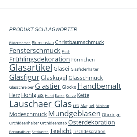
PRODUKT SCHLAGWÖRTER
Christbaumschmuck
Blumenstab
Bilderrahmen
Fensterschmuck
Fisch
Frühlingsdekoration
Förmchen
Glasartikel
Glasei
Glasfederhalter
Glasfigur
Glaskugel
Glasschmuck
Handbemalt
Glastier
Glocke
Glasschreiber
Hohlglas
Herz
Kette
Kerze
Katze
Hund
Lauschaer Glas
Magnet
LED
Miniatur
Mundgeblasen
Modeschmuck
Ohrringe
Osterdekoration
Orchideenhalter
Orchideenstab
Teelicht
Tischdekoration
Personalisiert
Setzkasten