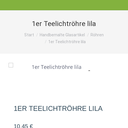
1er Teelichtröhre lila
Sie befinden sich hier:
Start
Handbemalte Glasartikel
Röhren
1er Teelichtröhre lila
1ER TEELICHTRÖHRE LILA
10,45
€