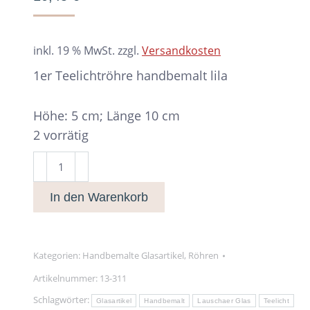
inkl. 19 % MwSt.
zzgl.
Versandkosten
1er Teelichtröhre handbemalt lila
Höhe: 5 cm; Länge 10 cm
2 vorrätig
1er
Teelichtröhre
In den Warenkorb
lila
Menge
Kategorien:
Handbemalte Glasartikel
,
Röhren
Artikelnummer:
13-311
Schlagwörter:
Glasartikel
Handbemalt
Lauschaer Glas
Teelicht