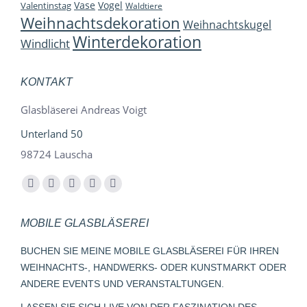
Vase
Vogel
Valentinstag
Waldtiere
Weihnachtsdekoration
Weihnachtskugel
Winterdekoration
Windlicht
KONTAKT
Glasbläserei Andreas Voigt
Unterland 50
98724 Lauscha
Finden Sie uns auf:
Facebook
YouTube
Instagram
E-
Whatsapp
page
page
page
Mail
page
MOBILE GLASBLÄSEREI
opens
opens
opens
page
opens
in
in
in
opens
in
BUCHEN SIE MEINE MOBILE GLASBLÄSEREI FÜR IHREN
new
new
new
in
new
WEIHNACHTS-, HANDWERKS- ODER KUNSTMARKT ODER
window
window
window
new
window
ANDERE EVENTS UND VERANSTALTUNGEN.
window
LASSEN SIE SICH LIVE VON DER FASZINATION DES