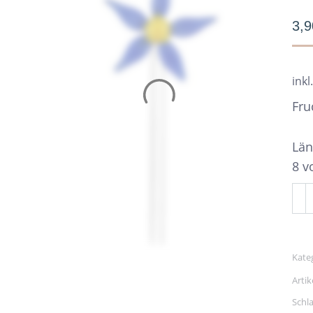
3,
inkl
Fru
Län
8 v
Fru
Bla
Me
Kate
Arti
Schl