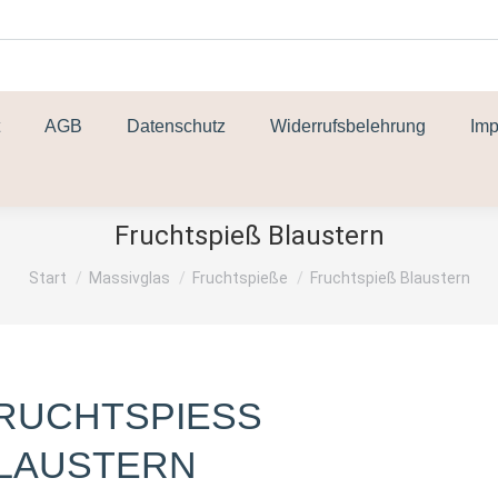
AGB
Datenschutz
Widerrufsbelehrung
Im
Fruchtspieß Blaustern
Sie befinden sich hier:
Start
Massivglas
Fruchtspieße
Fruchtspieß Blaustern
RUCHTSPIESS B
AUSTERN