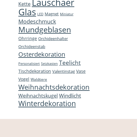
Lauschaer
Kette
Glas
Magnet
LED
Miniatur
Modeschmuck
Mundgeblasen
Ohrringe
Orchideenhalter
Orchideenstab
Osterdekoration
Teelicht
Personalisiert
Setzkasten
Tischdekoration
Vase
Valentinstag
Vogel
Waldtiere
Weihnachtsdekoration
Windlicht
Weihnachtskugel
Winterdekoration