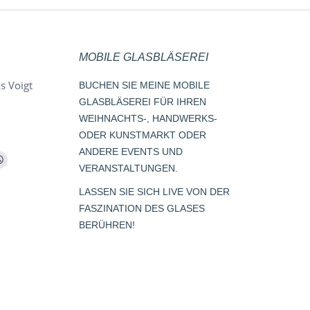
MOBILE GLASBLÄSEREI
s Voigt
BUCHEN SIE MEINE MOBILE
GLASBLÄSEREI FÜR IHREN
WEIHNACHTS-, HANDWERKS-
ODER KUNSTMARKT ODER
ANDERE EVENTS UND
m
Whatsapp
VERANSTALTUNGEN.
page
LASSEN SIE SICH LIVE VON DER
opens
FASZINATION DES GLASES
s
in
BERÜHREN!
new
window
dow