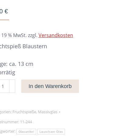
90
€
. 19 % MwSt.
zzgl.
Versandkosten
chtspieß Blaustern
ge: ca. 13 cm
orrätig
chtspieß
In den Warenkorb
ustern
nge
gorien:
Fruchtspieße
,
Massivglas
kelnummer:
11-244
agwörter:
Glasartikel
Lauschaer Glas