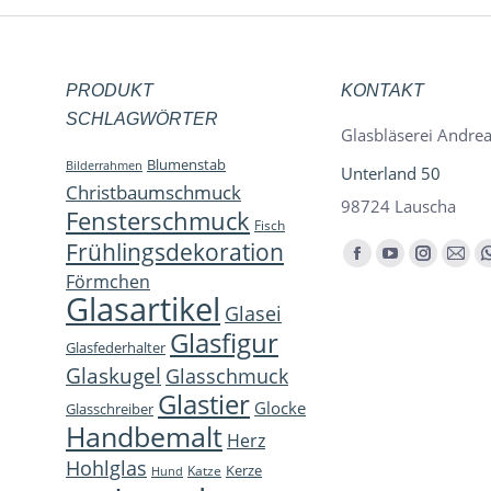
PRODUKT
KONTAKT
SCHLAGWÖRTER
Glasbläserei Andrea
Blumenstab
Bilderrahmen
Unterland 50
Christbaumschmuck
98724 Lauscha
Fensterschmuck
Fisch
Frühlingsdekoration
Finden Sie uns auf:
Facebook
YouTube
Instagra
E-
Förmchen
page
page
page
Mail
Glasartikel
Glasei
opens
opens
opens
page
Glasfigur
Glasfederhalter
in
in
in
open
Glaskugel
Glasschmuck
new
new
new
in
Glastier
Glocke
window
window
window
new
Glasschreiber
Handbemalt
win
Herz
Hohlglas
Kerze
Katze
Hund