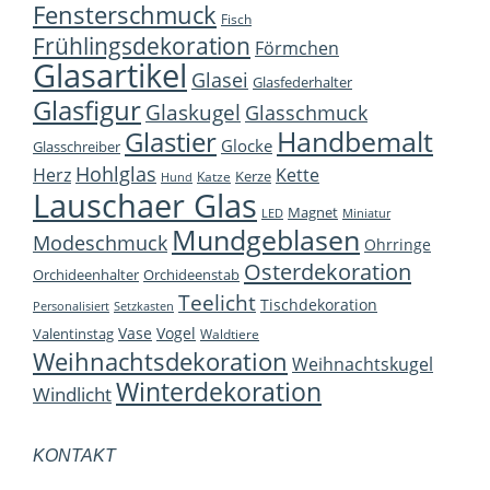
Fensterschmuck
Fisch
Frühlingsdekoration
Förmchen
Glasartikel
Glasei
Glasfederhalter
Glasfigur
Glaskugel
Glasschmuck
Handbemalt
Glastier
Glocke
Glasschreiber
Hohlglas
Herz
Kette
Kerze
Katze
Hund
Lauschaer Glas
Magnet
LED
Miniatur
Mundgeblasen
Modeschmuck
Ohrringe
Osterdekoration
Orchideenhalter
Orchideenstab
Teelicht
Tischdekoration
Personalisiert
Setzkasten
Vase
Vogel
Valentinstag
Waldtiere
Weihnachtsdekoration
Weihnachtskugel
Winterdekoration
Windlicht
KONTAKT