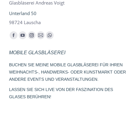
Glasbläserei Andreas Voigt
Unterland 50
98724 Lauscha
Finden Sie uns auf:
Facebook
YouTube
Instagram
E-
Whatsapp
page
page
page
Mail
page
MOBILE GLASBLÄSEREI
opens
opens
opens
page
opens
in
in
in
opens
in
BUCHEN SIE MEINE MOBILE GLASBLÄSEREI FÜR IHREN
new
new
new
in
new
WEIHNACHTS-, HANDWERKS- ODER KUNSTMARKT ODER
window
window
window
new
window
ANDERE EVENTS UND VERANSTALTUNGEN.
window
LASSEN SIE SICH LIVE VON DER FASZINATION DES
GLASES BERÜHREN!