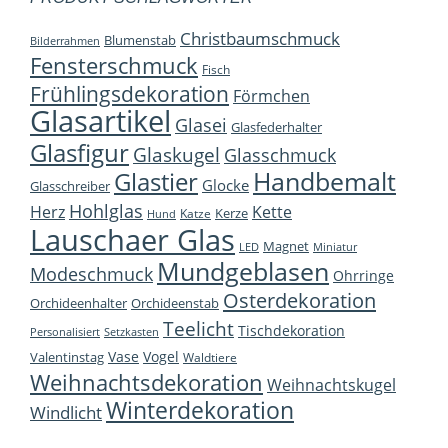
Christbaumschmuck
Blumenstab
Bilderrahmen
Fensterschmuck
Fisch
Frühlingsdekoration
Förmchen
Glasartikel
Glasei
Glasfederhalter
Glasfigur
Glaskugel
Glasschmuck
Handbemalt
Glastier
Glocke
Glasschreiber
Hohlglas
Herz
Kette
Kerze
Katze
Hund
Lauschaer Glas
Magnet
LED
Miniatur
Mundgeblasen
Modeschmuck
Ohrringe
Osterdekoration
Orchideenhalter
Orchideenstab
Teelicht
Tischdekoration
Personalisiert
Setzkasten
Vase
Vogel
Valentinstag
Waldtiere
Weihnachtsdekoration
Weihnachtskugel
Winterdekoration
Windlicht