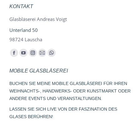
KONTAKT
Glasbläserei Andreas Voigt
Unterland 50
98724 Lauscha
Finden Sie uns auf:
Facebook
YouTube
Instagram
E-
Whatsapp
page
page
page
Mail
page
MOBILE GLASBLÄSEREI
opens
opens
opens
page
opens
in
in
in
opens
in
BUCHEN SIE MEINE MOBILE GLASBLÄSEREI FÜR IHREN
new
new
new
in
new
WEIHNACHTS-, HANDWERKS- ODER KUNSTMARKT ODER
window
window
window
new
window
ANDERE EVENTS UND VERANSTALTUNGEN.
window
LASSEN SIE SICH LIVE VON DER FASZINATION DES
GLASES BERÜHREN!