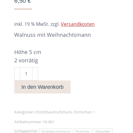
6,50
€
inkl. 19 % MwSt.
zzgl.
Versandkosten
Walnuss mit Weihnachtsmann
Höhe 5 cm
2 vorrätig
Walnuss
mit
In den Warenkorb
Weihnachtsmann
Menge
Kategorien:
Christbaumschmuck
,
Förmchen
Artikelnummer:
16-061
Schlagwörter:
Christbaumschmuck
Förmchen
Glasartikel