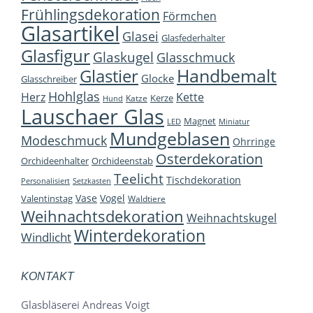
Frühlingsdekoration
Förmchen
Glasartikel
Glasei
Glasfederhalter
Glasfigur
Glaskugel
Glasschmuck
Handbemalt
Glastier
Glocke
Glasschreiber
Hohlglas
Herz
Kette
Kerze
Katze
Hund
Lauschaer Glas
Magnet
LED
Miniatur
Mundgeblasen
Modeschmuck
Ohrringe
Osterdekoration
Orchideenhalter
Orchideenstab
Teelicht
Tischdekoration
Personalisiert
Setzkasten
Vase
Vogel
Valentinstag
Waldtiere
Weihnachtsdekoration
Weihnachtskugel
Winterdekoration
Windlicht
KONTAKT
Glasbläserei Andreas Voigt