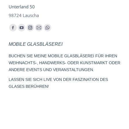
Unterland 50
98724 Lauscha
Finden Sie uns auf:
Facebook
YouTube
Instagram
E-
Whatsapp
page
page
page
Mail
page
MOBILE GLASBLÄSEREI
opens
opens
opens
page
opens
in
in
in
opens
in
BUCHEN SIE MEINE MOBILE GLASBLÄSEREI FÜR IHREN
new
new
new
in
new
WEIHNACHTS-, HANDWERKS- ODER KUNSTMARKT ODER
window
window
window
new
window
ANDERE EVENTS UND VERANSTALTUNGEN.
window
LASSEN SIE SICH LIVE VON DER FASZINATION DES
GLASES BERÜHREN!