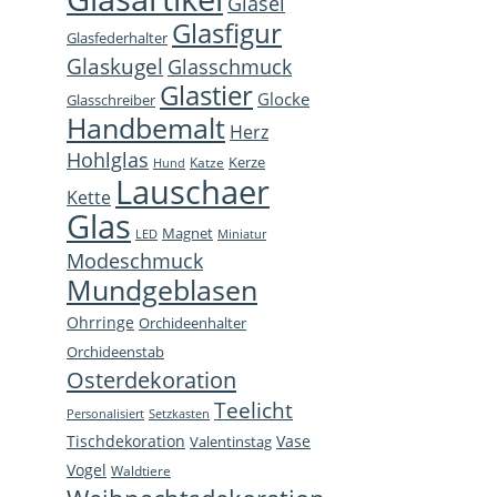
Glasei
opens
opens
opens
page
Glasfigur
Glasfederhalter
in
in
in
open
Glaskugel
Glasschmuck
new
new
new
in
Glastier
Glocke
window
window
window
new
Glasschreiber
Handbemalt
win
Herz
Hohlglas
Kerze
Katze
Hund
Lauschaer
Kette
Glas
Magnet
LED
Miniatur
Modeschmuck
Mundgeblasen
Ohrringe
Orchideenhalter
Orchideenstab
Osterdekoration
Teelicht
Personalisiert
Setzkasten
Tischdekoration
Vase
Valentinstag
Vogel
Waldtiere