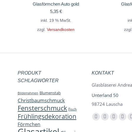
Glasförmchen Auto gold
Glasf
5,35
€
inkl. 19 % MwSt.
in
zzgl.
Versandkosten
zzgl
PRODUKT
KONTAKT
SCHLAGWÖRTER
Glasbläserei Andrea
Blumenstab
Bilderrahmen
Unterland 50
Christbaumschmuck
98724 Lauscha
Fensterschmuck
Fisch
Frühlingsdekoration
Finden Sie uns auf:
Facebook
YouTube
Instagra
E-
Förmchen
page
page
page
Mail
Glasartikel