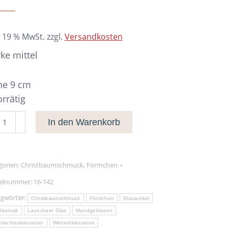
. 19 % MwSt.
zzgl.
Versandkosten
ke mittel
e 9 cm
orrätig
ke
In den Warenkorb
tel
nge
gorien:
Christbaumschmuck
,
Förmchen
kelnummer:
16-142
agwörter:
Christbaumschmuck
Förmchen
Glasartikel
dbemalt
Lauschaer Glas
Mundgeblasen
nachtsdekoration
Winterdekoration