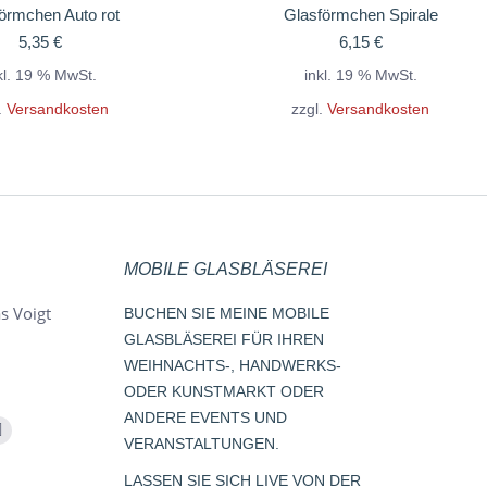
örmchen Auto rot
Glasförmchen Spirale
5,35
€
6,15
€
kl. 19 % MwSt.
inkl. 19 % MwSt.
.
Versandkosten
zzgl.
Versandkosten
MOBILE GLASBLÄSEREI
s Voigt
BUCHEN SIE MEINE MOBILE
GLASBLÄSEREI FÜR IHREN
WEIHNACHTS-, HANDWERKS-
ODER KUNSTMARKT ODER
ANDERE EVENTS UND
m
Whatsapp
VERANSTALTUNGEN.
page
LASSEN SIE SICH LIVE VON DER