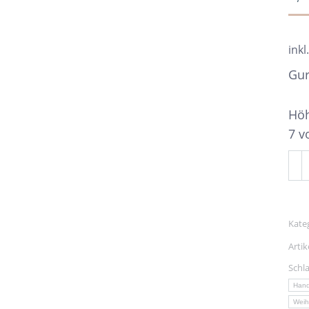
inkl
Gur
Höh
7 v
Gur
mit
Me
Kate
Arti
Schl
Han
Weih