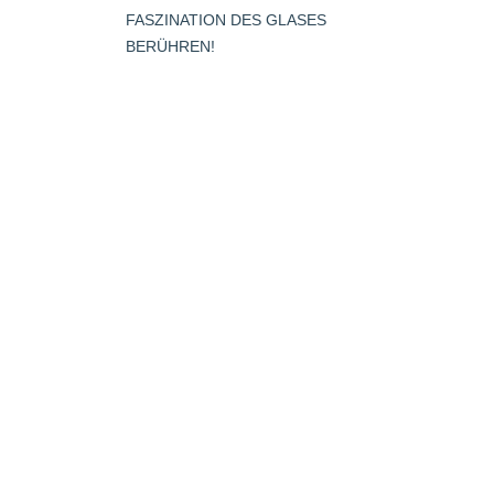
opens
FASZINATION DES GLASES
s
in
BERÜHREN!
new
window
dow