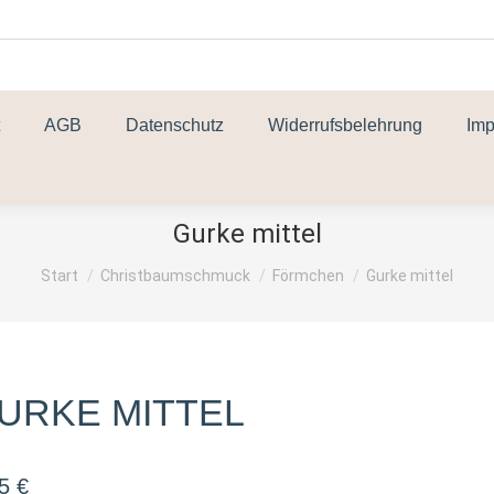
AGB
Datenschutz
Widerrufsbelehrung
Im
Gurke mittel
Sie befinden sich hier:
Start
Christbaumschmuck
Förmchen
Gurke mittel
URKE MITTEL
95
€