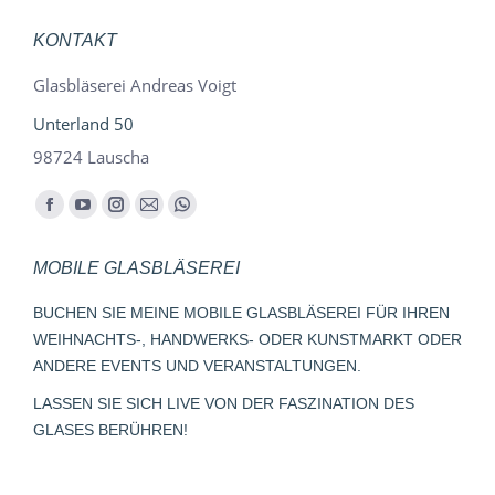
KONTAKT
Glasbläserei Andreas Voigt
Unterland 50
98724 Lauscha
Finden Sie uns auf:
Facebook
YouTube
Instagram
E-
Whatsapp
page
page
page
Mail
page
MOBILE GLASBLÄSEREI
opens
opens
opens
page
opens
in
in
in
opens
in
BUCHEN SIE MEINE MOBILE GLASBLÄSEREI FÜR IHREN
new
new
new
in
new
WEIHNACHTS-, HANDWERKS- ODER KUNSTMARKT ODER
window
window
window
new
window
ANDERE EVENTS UND VERANSTALTUNGEN.
window
LASSEN SIE SICH LIVE VON DER FASZINATION DES
GLASES BERÜHREN!