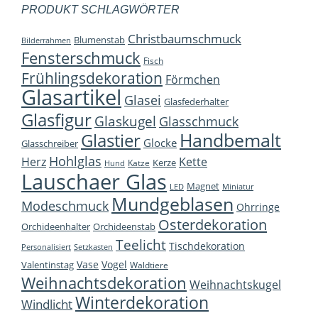
PRODUKT SCHLAGWÖRTER
Christbaumschmuck
Blumenstab
Bilderrahmen
Fensterschmuck
Fisch
Frühlingsdekoration
Förmchen
Glasartikel
Glasei
Glasfederhalter
Glasfigur
Glaskugel
Glasschmuck
Handbemalt
Glastier
Glocke
Glasschreiber
Hohlglas
Herz
Kette
Kerze
Katze
Hund
Lauschaer Glas
Magnet
LED
Miniatur
Mundgeblasen
Modeschmuck
Ohrringe
Osterdekoration
Orchideenhalter
Orchideenstab
Teelicht
Tischdekoration
Personalisiert
Setzkasten
Vase
Vogel
Valentinstag
Waldtiere
Weihnachtsdekoration
Weihnachtskugel
Winterdekoration
Windlicht