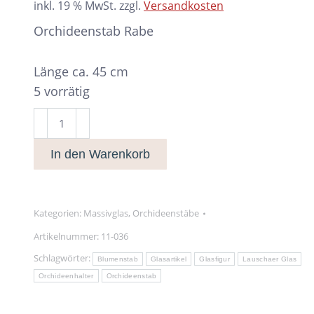
inkl. 19 % MwSt.
zzgl.
Versandkosten
Orchideenstab Rabe
Länge ca. 45 cm
5 vorrätig
Orchideenstab
Rabe
In den Warenkorb
Menge
Kategorien:
Massivglas
,
Orchideenstäbe
Artikelnummer:
11-036
Schlagwörter:
Blumenstab
Glasartikel
Glasfigur
Lauschaer Glas
Orchideenhalter
Orchideenstab