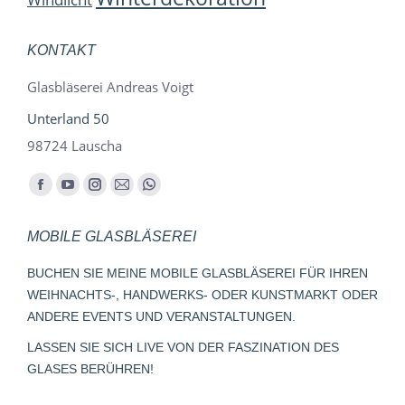
KONTAKT
Glasbläserei Andreas Voigt
Unterland 50
98724 Lauscha
Finden Sie uns auf:
Facebook
YouTube
Instagram
E-
Whatsapp
page
page
page
Mail
page
MOBILE GLASBLÄSEREI
opens
opens
opens
page
opens
in
in
in
opens
in
BUCHEN SIE MEINE MOBILE GLASBLÄSEREI FÜR IHREN
new
new
new
in
new
WEIHNACHTS-, HANDWERKS- ODER KUNSTMARKT ODER
window
window
window
new
window
ANDERE EVENTS UND VERANSTALTUNGEN.
window
LASSEN SIE SICH LIVE VON DER FASZINATION DES
GLASES BERÜHREN!