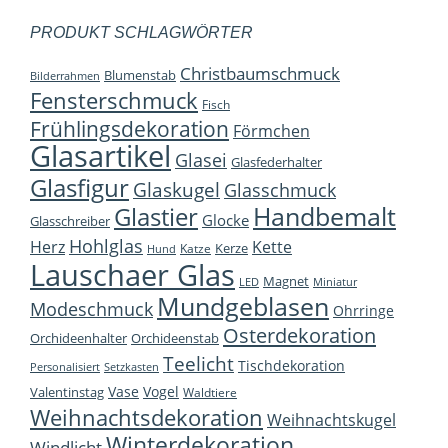
PRODUKT SCHLAGWÖRTER
Christbaumschmuck
Blumenstab
Bilderrahmen
Fensterschmuck
Fisch
Frühlingsdekoration
Förmchen
Glasartikel
Glasei
Glasfederhalter
Glasfigur
Glaskugel
Glasschmuck
Handbemalt
Glastier
Glocke
Glasschreiber
Hohlglas
Herz
Kette
Kerze
Katze
Hund
Lauschaer Glas
Magnet
LED
Miniatur
Mundgeblasen
Modeschmuck
Ohrringe
Osterdekoration
Orchideenhalter
Orchideenstab
Teelicht
Tischdekoration
Personalisiert
Setzkasten
Vase
Vogel
Valentinstag
Waldtiere
Weihnachtsdekoration
Weihnachtskugel
Winterdekoration
Windlicht