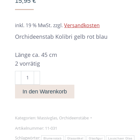
15,95
€
inkl. 19 % MwSt.
zzgl.
Versandkosten
Orchideenstab Kolibri gelb rot blau
Länge ca. 45 cm
2 vorrätig
Orchideenstab
Kolibri
In den Warenkorb
gelb
rot
blau
Menge
Kategorien:
Massivglas
,
Orchideenstäbe
Artikelnummer:
11-031
Schlagwörter:
Blumenstab
Glasartikel
Glasfigur
Lauschaer Glas