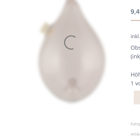
9,
inkl
Obs
(in
Höh
1 v
Kate
Arti