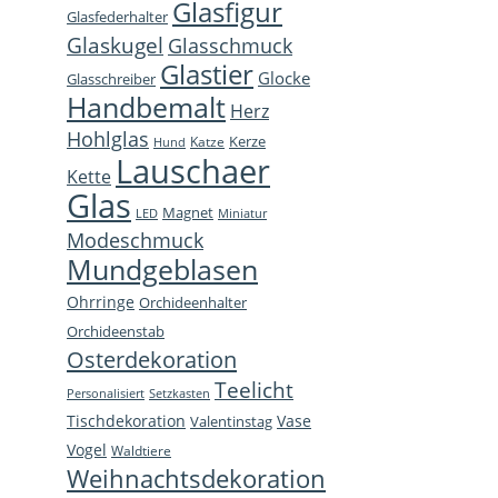
Glasfigur
Glasfederhalter
in
in
in
open
Glaskugel
Glasschmuck
new
new
new
in
Glastier
Glocke
window
window
window
new
Glasschreiber
Handbemalt
win
Herz
Hohlglas
Kerze
Katze
Hund
Lauschaer
Kette
Glas
Magnet
LED
Miniatur
Modeschmuck
Mundgeblasen
Ohrringe
Orchideenhalter
Orchideenstab
Osterdekoration
Teelicht
Personalisiert
Setzkasten
Tischdekoration
Vase
Valentinstag
Vogel
Waldtiere
Weihnachtsdekoration