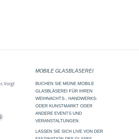
MOBILE GLASBLÄSEREI
s Voigt
BUCHEN SIE MEINE MOBILE
GLASBLÄSEREI FÜR IHREN
WEIHNACHTS-, HANDWERKS-
ODER KUNSTMARKT ODER
ANDERE EVENTS UND
m
Whatsapp
VERANSTALTUNGEN.
page
LASSEN SIE SICH LIVE VON DER
opens
FASZINATION DES GLASES