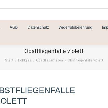
AGB
Datenschutz
Widerrufsbelehrung
Im
Obstfliegenfalle violett
Sie befinden sich hier:
Start
Hohlglas
Obstfliegenfallen
Obstfliegenfalle violett
BSTFLIEGENFALLE
IOLETT