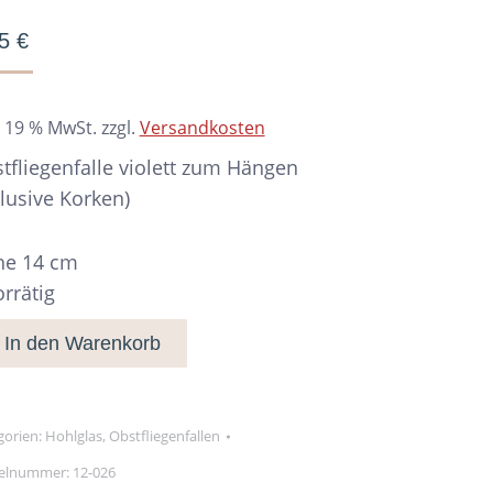
45
€
. 19 % MwSt.
zzgl.
Versandkosten
tfliegenfalle violett zum Hängen
klusive Korken)
e 14 cm
orrätig
In den Warenkorb
gorien:
Hohlglas
,
Obstfliegenfallen
kelnummer:
12-026