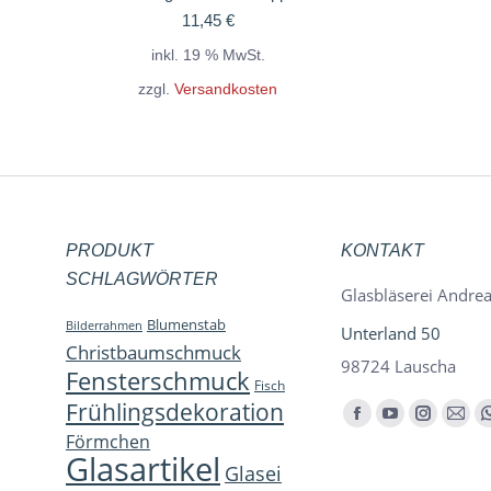
11,45
€
inkl. 19 % MwSt.
zzgl.
Versandkosten
PRODUKT
KONTAKT
SCHLAGWÖRTER
Glasbläserei Andrea
Blumenstab
Bilderrahmen
Unterland 50
Christbaumschmuck
98724 Lauscha
Fensterschmuck
Fisch
Frühlingsdekoration
Finden Sie uns auf:
Facebook
YouTube
Instagra
E-
Förmchen
page
page
page
Mail
Glasartikel
Glasei
opens
opens
opens
page