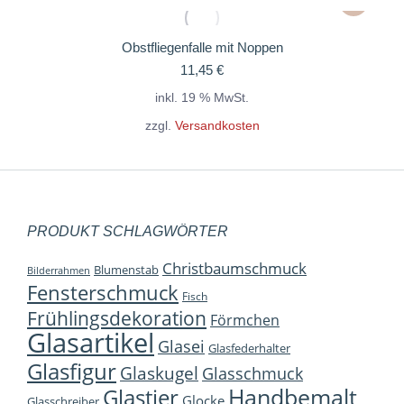
Obstfliegenfalle mit Noppen
11,45
€
inkl. 19 % MwSt.
zzgl.
Versandkosten
PRODUKT SCHLAGWÖRTER
Christbaumschmuck
Blumenstab
Bilderrahmen
Fensterschmuck
Fisch
Frühlingsdekoration
Förmchen
Glasartikel
Glasei
Glasfederhalter
Glasfigur
Glaskugel
Glasschmuck
Handbemalt
Glastier
Glocke
Glasschreiber