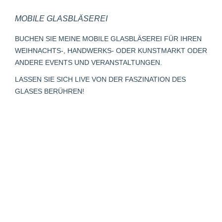
page
page
page
Mail
page
MOBILE GLASBLÄSEREI
opens
opens
opens
page
opens
in
in
in
opens
in
BUCHEN SIE MEINE MOBILE GLASBLÄSEREI FÜR IHREN
new
new
new
in
new
WEIHNACHTS-, HANDWERKS- ODER KUNSTMARKT ODER
window
window
window
new
window
ANDERE EVENTS UND VERANSTALTUNGEN.
window
LASSEN SIE SICH LIVE VON DER FASZINATION DES
GLASES BERÜHREN!