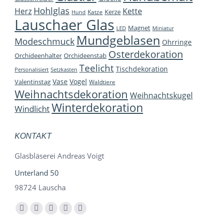
Hohlglas
Herz
Kette
Kerze
Katze
Hund
Lauschaer Glas
Magnet
LED
Miniatur
Mundgeblasen
Modeschmuck
Ohrringe
Osterdekoration
Orchideenhalter
Orchideenstab
Teelicht
Tischdekoration
Personalisiert
Setzkasten
Vase
Vogel
Valentinstag
Waldtiere
Weihnachtsdekoration
Weihnachtskugel
Winterdekoration
Windlicht
KONTAKT
Glasbläserei Andreas Voigt
Unterland 50
98724 Lauscha
Finden Sie uns auf:
Facebook
YouTube
Instagram
E-
Whatsapp