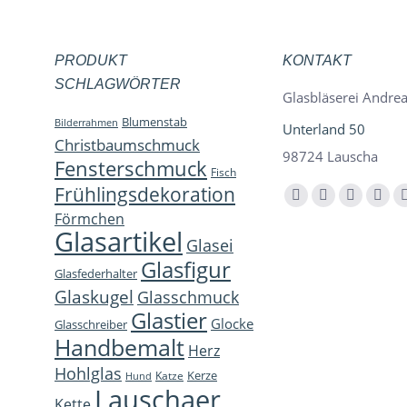
PRODUKT
KONTAKT
SCHLAGWÖRTER
Glasbläserei Andrea
Blumenstab
Bilderrahmen
Unterland 50
Christbaumschmuck
98724 Lauscha
Fensterschmuck
Fisch
Frühlingsdekoration
Finden Sie uns auf:
Facebook
YouTube
Instagra
E-
Förmchen
page
page
page
Mail
Glasartikel
Glasei
opens
opens
opens
page
Glasfigur
Glasfederhalter
in
in
in
open
Glaskugel
Glasschmuck
new
new
new
in
Glastier
Glocke
window
window
window
new
Glasschreiber
Handbemalt
win
Herz
Hohlglas
Kerze
Katze
Hund
Lauschaer
Kette