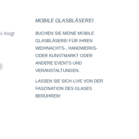
MOBILE GLASBLÄSEREI
s Voigt
BUCHEN SIE MEINE MOBILE
GLASBLÄSEREI FÜR IHREN
WEIHNACHTS-, HANDWERKS-
ODER KUNSTMARKT ODER
ANDERE EVENTS UND
m
Whatsapp
VERANSTALTUNGEN.
page
LASSEN SIE SICH LIVE VON DER
opens
FASZINATION DES GLASES
s
in
BERÜHREN!
new
window
dow