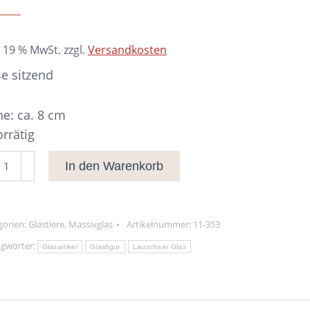
. 19 % MwSt.
zzgl.
Versandkosten
e sitzend
e: ca. 8 cm
orrätig
se
In den Warenkorb
zend
nge
gorien:
Glastiere
,
Massivglas
Artikelnummer:
11-353
agwörter:
Glasartikel
Glasfigur
Lauschaer Glas