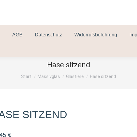
AGB
Datenschutz
Widerrufsbelehrung
Im
Hase sitzend
Sie befinden sich hier:
Start
Massivglas
Glastiere
Hase sitzend
ASE SITZEND
,45
€