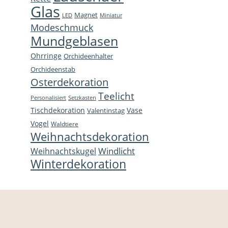
Glas
Magnet
LED
Miniatur
Modeschmuck
Mundgeblasen
Ohrringe
Orchideenhalter
Orchideenstab
Osterdekoration
Teelicht
Personalisiert
Setzkasten
Tischdekoration
Vase
Valentinstag
Vogel
Waldtiere
Weihnachtsdekoration
Windlicht
Weihnachtskugel
Winterdekoration