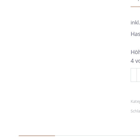
inkl
Has
Höh
4 v
Ha
sit
Me
Kate
Schl