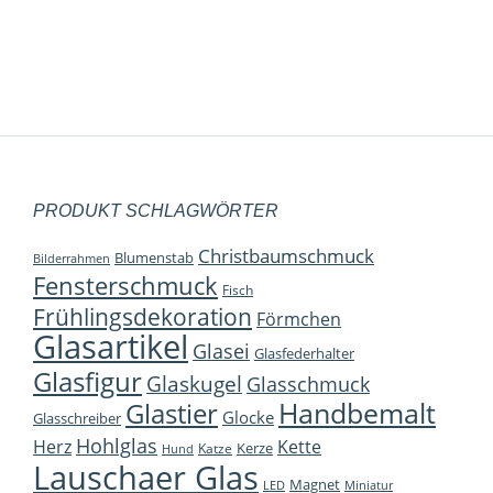
18,95
€
inkl. 19 % MwSt.
zzgl.
Versandkosten
PRODUKT SCHLAGWÖRTER
Christbaumschmuck
Blumenstab
Bilderrahmen
Fensterschmuck
Fisch
Frühlingsdekoration
Förmchen
Glasartikel
Glasei
Glasfederhalter
Glasfigur
Glaskugel
Glasschmuck
Handbemalt
Glastier
Glocke
Glasschreiber
Hohlglas
Herz
Kette
Kerze
Katze
Hund
Lauschaer Glas
Magnet
LED
Miniatur