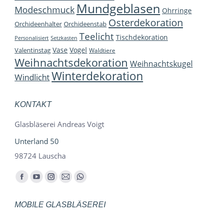
Mundgeblasen
Modeschmuck
Ohrringe
Osterdekoration
Orchideenhalter
Orchideenstab
Teelicht
Tischdekoration
Personalisiert
Setzkasten
Vase
Vogel
Valentinstag
Waldtiere
Weihnachtsdekoration
Weihnachtskugel
Winterdekoration
Windlicht
KONTAKT
Glasbläserei Andreas Voigt
Unterland 50
98724 Lauscha
Finden Sie uns auf:
Facebook
YouTube
Instagram
E-
Whatsapp
page
page
page
Mail
page
MOBILE GLASBLÄSEREI
opens
opens
opens
page
opens