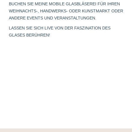
in
in
in
opens
in
BUCHEN SIE MEINE MOBILE GLASBLÄSEREI FÜR IHREN
new
new
new
in
new
WEIHNACHTS-, HANDWERKS- ODER KUNSTMARKT ODER
window
window
window
new
window
ANDERE EVENTS UND VERANSTALTUNGEN.
window
LASSEN SIE SICH LIVE VON DER FASZINATION DES
GLASES BERÜHREN!