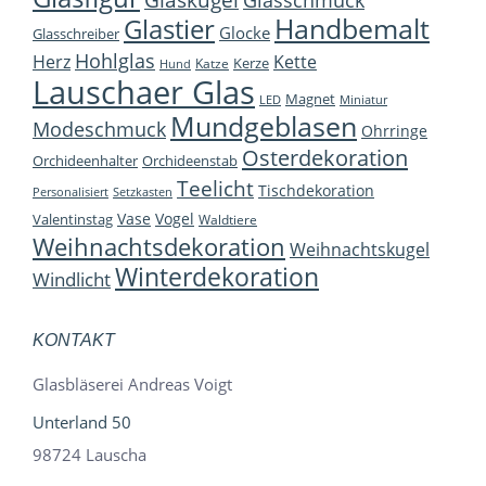
Glasschmuck
Handbemalt
Glastier
Glocke
Glasschreiber
Hohlglas
Herz
Kette
Kerze
Katze
Hund
Lauschaer Glas
Magnet
LED
Miniatur
Mundgeblasen
Modeschmuck
Ohrringe
Osterdekoration
Orchideenhalter
Orchideenstab
Teelicht
Tischdekoration
Personalisiert
Setzkasten
Vase
Vogel
Valentinstag
Waldtiere
Weihnachtsdekoration
Weihnachtskugel
Winterdekoration
Windlicht
KONTAKT
Glasbläserei Andreas Voigt
Unterland 50
98724 Lauscha