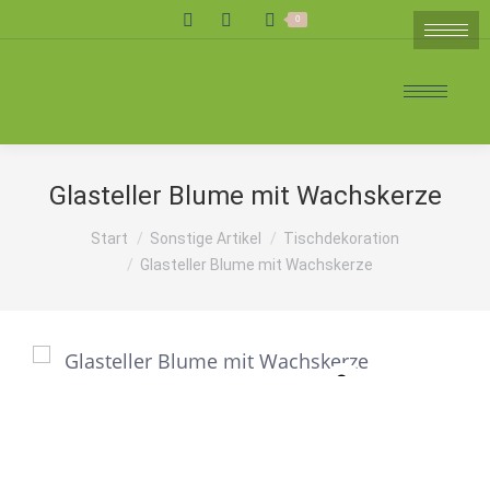
Search:
0
Glasteller Blume mit Wachskerze
Sie befinden sich hier:
Start
Sonstige Artikel
Tischdekoration
Glasteller Blume mit Wachskerze