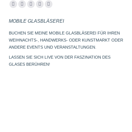
Finden Sie uns auf:
Facebook
YouTube
Instagram
E-
Whatsapp
page
page
page
Mail
page
MOBILE GLASBLÄSEREI
opens
opens
opens
page
opens
in
in
in
opens
in
BUCHEN SIE MEINE MOBILE GLASBLÄSEREI FÜR IHREN
new
new
new
in
new
WEIHNACHTS-, HANDWERKS- ODER KUNSTMARKT ODER
window
window
window
new
window
ANDERE EVENTS UND VERANSTALTUNGEN.
window
LASSEN SIE SICH LIVE VON DER FASZINATION DES
GLASES BERÜHREN!