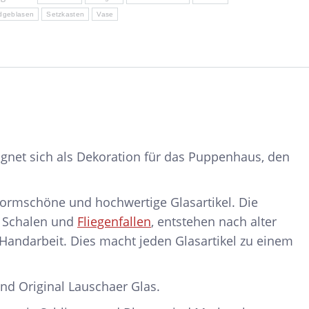
nge
dgeblasen
Setzkasten
Vase
ignet sich als Dekoration für das Puppenhaus, den
 formschöne und hochwertige Glasartikel. Die
, Schalen und
Fliegenfallen
, entstehen nach alter
 Handarbeit. Dies macht jeden Glasartikel zu einem
nd Original Lauschaer Glas.