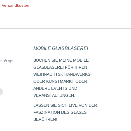
.
Versandkosten
MOBILE GLASBLÄSEREI
s Voigt
BUCHEN SIE MEINE MOBILE
GLASBLÄSEREI FÜR IHREN
WEIHNACHTS-, HANDWERKS-
ODER KUNSTMARKT ODER
ANDERE EVENTS UND
m
Whatsapp
VERANSTALTUNGEN.
page
LASSEN SIE SICH LIVE VON DER
opens
FASZINATION DES GLASES
s
in
BERÜHREN!
new