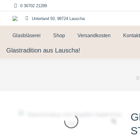
0 36702 21289
Unterland 50, 98724 Lauscha
Glasbläserei
Shop
Versandkosten
Kontakt
Glastradition aus Lauscha!
S
S
G
S