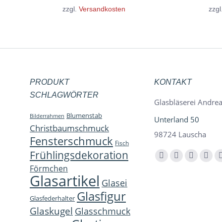
zzgl.
Versandkosten
zzgl
PRODUKT
KONTAKT
SCHLAGWÖRTER
Glasbläserei Andrea
Blumenstab
Bilderrahmen
Unterland 50
Christbaumschmuck
98724 Lauscha
Fensterschmuck
Fisch
Frühlingsdekoration
Finden Sie uns auf:
Facebook
YouTube
Instagra
E-
Förmchen
page
page
page
Mail
Glasartikel
Glasei
opens
opens
opens
page
Glasfigur
Glasfederhalter
in
in
in
open
Glaskugel
Glasschmuck
new
new
new
in