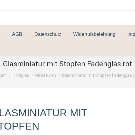
AGB
Datenschutz
Widerrufsbelehrung
Im
Glasminiatur mit Stopfen Fadenglas rot
ie befinden sich hier:
tart
Hohlglas
Miniaturen
Glasminiatur mit Stopfen Fadenglas r
LASMINIATUR MIT
TOPFEN