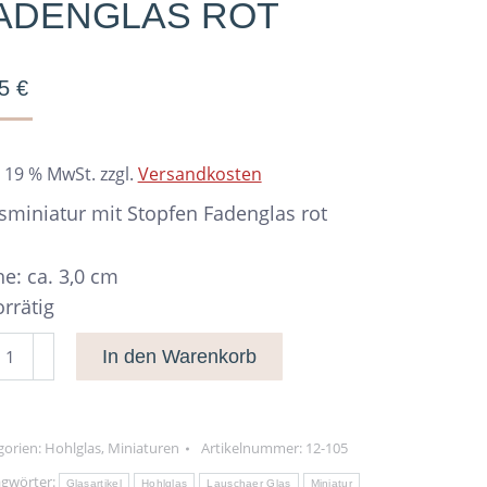
ADENGLAS ROT
95
€
. 19 % MwSt.
zzgl.
Versandkosten
sminiatur mit Stopfen Fadenglas rot
e: ca. 3,0 cm
orrätig
sminiatur
In den Warenkorb
pfen
englas
gorien:
Hohlglas
,
Miniaturen
Artikelnummer:
12-105
agwörter:
Glasartikel
Hohlglas
Lauschaer Glas
Miniatur