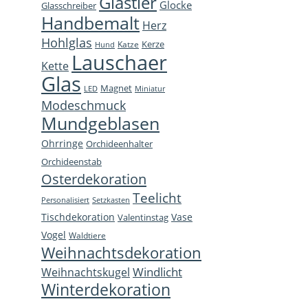
Glastier
Glocke
window
window
window
new
Glasschreiber
Handbemalt
win
Herz
Hohlglas
Kerze
Katze
Hund
Lauschaer
Kette
Glas
Magnet
LED
Miniatur
Modeschmuck
Mundgeblasen
Ohrringe
Orchideenhalter
Orchideenstab
Osterdekoration
Teelicht
Personalisiert
Setzkasten
Tischdekoration
Vase
Valentinstag
Vogel
Waldtiere
Weihnachtsdekoration
Windlicht
Weihnachtskugel
Winterdekoration