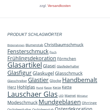
zzgl.
Versandkosten
PRODUKT SCHLAGWÖRTER
Christbaumschmuck
Blumenstab
Bilderrahmen
Fensterschmuck
Fisch
Frühlingsdekoration
Förmchen
Glasartikel
Glasei
Glasfederhalter
Glasfigur
Glaskugel
Glasschmuck
Handbemalt
Glastier
Glocke
Glasschreiber
Hohlglas
Herz
Kette
Kerze
Katze
Hund
Lauschaer Glas
Magnet
LED
Miniatur
Mundgeblasen
Modeschmuck
Ohrringe
Osterdekoration
Orchideenhalter
Orchideenstab