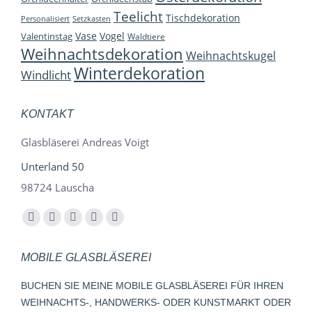
Teelicht
Tischdekoration
Personalisiert
Setzkasten
Vase
Vogel
Valentinstag
Waldtiere
Weihnachtsdekoration
Weihnachtskugel
Winterdekoration
Windlicht
KONTAKT
Glasbläserei Andreas Voigt
Unterland 50
98724 Lauscha
Finden Sie uns auf:
Facebook
YouTube
Instagram
E-
Whatsapp
page
page
page
Mail
page
MOBILE GLASBLÄSEREI
opens
opens
opens
page
opens
in
in
in
opens
in
BUCHEN SIE MEINE MOBILE GLASBLÄSEREI FÜR IHREN
new
new
new
in
new
WEIHNACHTS-, HANDWERKS- ODER KUNSTMARKT ODER