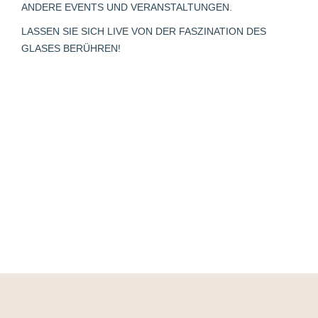
window
window
window
new
window
ANDERE EVENTS UND VERANSTALTUNGEN.
window
LASSEN SIE SICH LIVE VON DER FASZINATION DES
GLASES BERÜHREN!