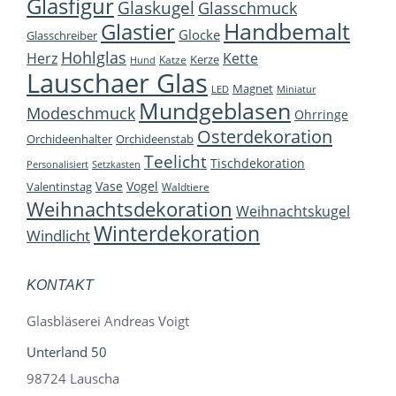
Glasfigur
Glaskugel
Glasschmuck
Handbemalt
Glastier
Glocke
Glasschreiber
Hohlglas
Herz
Kette
Kerze
Katze
Hund
Lauschaer Glas
Magnet
LED
Miniatur
Mundgeblasen
Modeschmuck
Ohrringe
Osterdekoration
Orchideenhalter
Orchideenstab
Teelicht
Tischdekoration
Personalisiert
Setzkasten
Vase
Vogel
Valentinstag
Waldtiere
Weihnachtsdekoration
Weihnachtskugel
Winterdekoration
Windlicht
KONTAKT
Glasbläserei Andreas Voigt
Unterland 50
98724 Lauscha