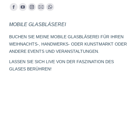
Finden Sie uns auf:
Facebook
YouTube
Instagram
E-
Whatsapp
page
page
page
Mail
page
MOBILE GLASBLÄSEREI
opens
opens
opens
page
opens
in
in
in
opens
in
BUCHEN SIE MEINE MOBILE GLASBLÄSEREI FÜR IHREN
new
new
new
in
new
WEIHNACHTS-, HANDWERKS- ODER KUNSTMARKT ODER
window
window
window
new
window
ANDERE EVENTS UND VERANSTALTUNGEN.
window
LASSEN SIE SICH LIVE VON DER FASZINATION DES
GLASES BERÜHREN!