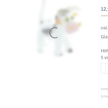
12
inkl
Gla
Höh
5 v
Gla
Ku
Kle
Me
Kate
Schl