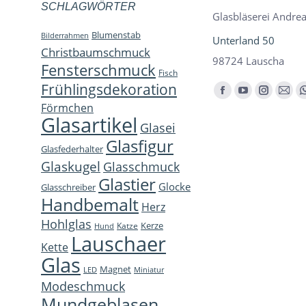
SCHLAGWÖRTER
Glasbläserei Andrea
Blumenstab
Bilderrahmen
Unterland 50
Christbaumschmuck
98724 Lauscha
Fensterschmuck
Fisch
Frühlingsdekoration
Finden Sie uns auf:
Facebook
YouTube
Instagra
E-
Förmchen
page
page
page
Mail
Glasartikel
Glasei
opens
opens
opens
page
Glasfigur
Glasfederhalter
in
in
in
open
Glaskugel
Glasschmuck
new
new
new
in
Glastier
Glocke
window
window
window
new
Glasschreiber
Handbemalt
win
Herz
Hohlglas
Kerze
Katze
Hund
Lauschaer
Kette
Glas
Magnet
LED
Miniatur
Modeschmuck
Mundgeblasen