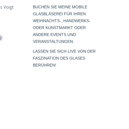
s Voigt
BUCHEN SIE MEINE MOBILE
GLASBLÄSEREI FÜR IHREN
WEIHNACHTS-, HANDWERKS-
ODER KUNSTMARKT ODER
ANDERE EVENTS UND
m
Whatsapp
VERANSTALTUNGEN.
page
LASSEN SIE SICH LIVE VON DER
opens
FASZINATION DES GLASES
s
in
BERÜHREN!
new
window
dow