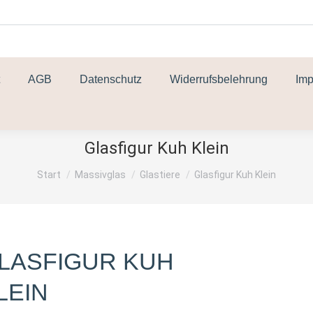
AGB
Datenschutz
Widerrufsbelehrung
Im
Glasfigur Kuh Klein
Sie befinden sich hier:
Start
Massivglas
Glastiere
Glasfigur Kuh Klein
LASFIGUR KUH
LEIN