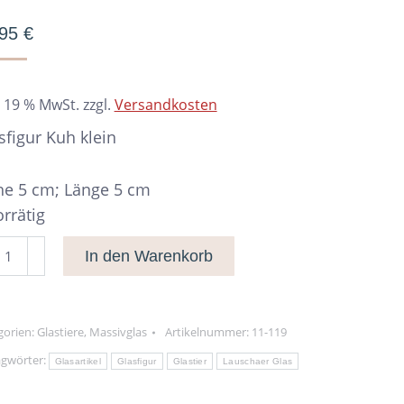
,95
€
. 19 % MwSt.
zzgl.
Versandkosten
sfigur Kuh klein
e 5 cm; Länge 5 cm
orrätig
sfigur
In den Warenkorb
h
in
nge
gorien:
Glastiere
,
Massivglas
Artikelnummer:
11-119
agwörter:
Glasartikel
Glasfigur
Glastier
Lauschaer Glas