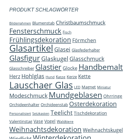
PRODUKT SCHLAGWÖRTER
Christbaumschmuck
Blumenstab
Bilderrahmen
Fensterschmuck
Fisch
Frühlingsdekoration
Förmchen
Glasartikel
Glasei
Glasfederhalter
Glasfigur
Glaskugel
Glasschmuck
Handbemalt
Glastier
Glocke
Glasschreiber
Hohlglas
Herz
Kette
Kerze
Katze
Hund
Lauschaer Glas
Magnet
LED
Miniatur
Mundgeblasen
Modeschmuck
Ohrringe
Osterdekoration
Orchideenhalter
Orchideenstab
Teelicht
Tischdekoration
Personalisiert
Setzkasten
Vase
Vogel
Valentinstag
Waldtiere
Weihnachtsdekoration
Weihnachtskugel
Winterdekoration
Windlicht