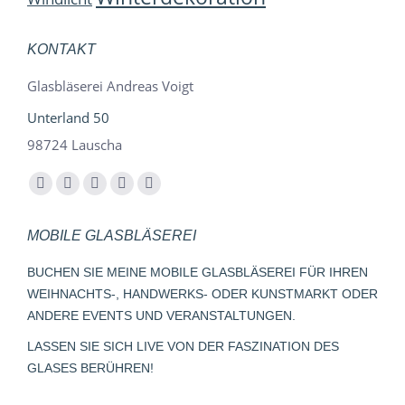
KONTAKT
Glasbläserei Andreas Voigt
Unterland 50
98724 Lauscha
Finden Sie uns auf:
Facebook
YouTube
Instagram
E-
Whatsapp
page
page
page
Mail
page
MOBILE GLASBLÄSEREI
opens
opens
opens
page
opens
in
in
in
opens
in
BUCHEN SIE MEINE MOBILE GLASBLÄSEREI FÜR IHREN
new
new
new
in
new
WEIHNACHTS-, HANDWERKS- ODER KUNSTMARKT ODER
window
window
window
new
window
ANDERE EVENTS UND VERANSTALTUNGEN.
window
LASSEN SIE SICH LIVE VON DER FASZINATION DES
GLASES BERÜHREN!