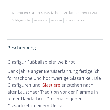
Menge
Kategorien:
Glastiere
,
Massivglas
Artikelnummer:
11-261
Schlagwörter:
Glasartikel
Glasfigur
Lauschaer Glas
Beschreibung
Glasfigur Fußballspieler weiß rot
Dank jahrelanger Berufserfahrung fertige ich
formschöne und hochwertige Glasartikel. Die
Glasfiguren und
Glastiere
entstehen nach
alter Lauschaer Tradition vor der Flamme in
reiner Handarbeit. Dies macht jeden
Glasartikel zu einem Unikat.