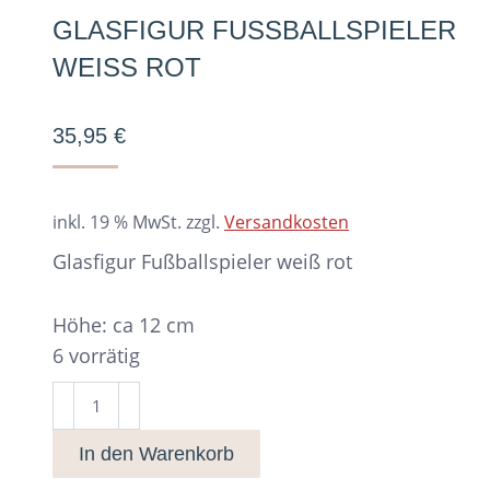
GLASFIGUR FUSSBALLSPIELER W
EISS ROT
35,95
€
inkl. 19 % MwSt.
zzgl.
Versandkosten
Glasfigur Fußballspieler weiß rot
Höhe: ca 12 cm
6 vorrätig
Glasfigur
Fußballspieler
In den Warenkorb
weiß
rot