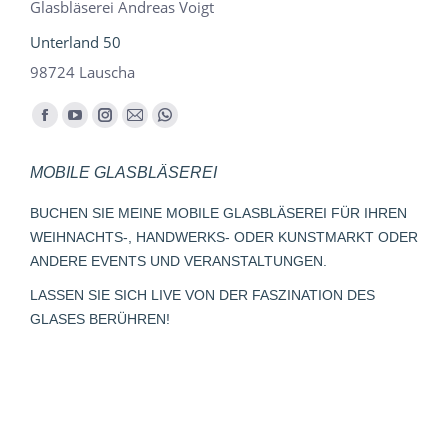
Glasbläserei Andreas Voigt
Unterland 50
98724 Lauscha
Finden Sie uns auf:
Facebook
YouTube
Instagram
E-
Whatsapp
page
page
page
Mail
page
MOBILE GLASBLÄSEREI
opens
opens
opens
page
opens
in
in
in
opens
in
BUCHEN SIE MEINE MOBILE GLASBLÄSEREI FÜR IHREN
new
new
new
in
new
WEIHNACHTS-, HANDWERKS- ODER KUNSTMARKT ODER
window
window
window
new
window
ANDERE EVENTS UND VERANSTALTUNGEN.
window
LASSEN SIE SICH LIVE VON DER FASZINATION DES
GLASES BERÜHREN!