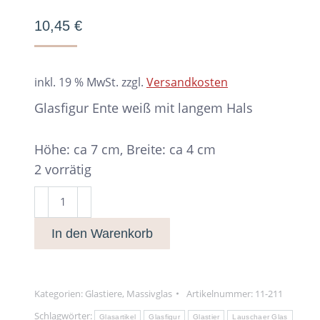
10,45
€
inkl. 19 % MwSt.
zzgl.
Versandkosten
Glasfigur Ente weiß mit langem Hals
Höhe: ca 7 cm, Breite: ca 4 cm
2 vorrätig
Glasfigur
Ente
In den Warenkorb
weiß
mit
langem
Hals
Kategorien:
Glastiere
,
Massivglas
Artikelnummer:
11-211
Menge
Schlagwörter:
Glasartikel
Glasfigur
Glastier
Lauschaer Glas