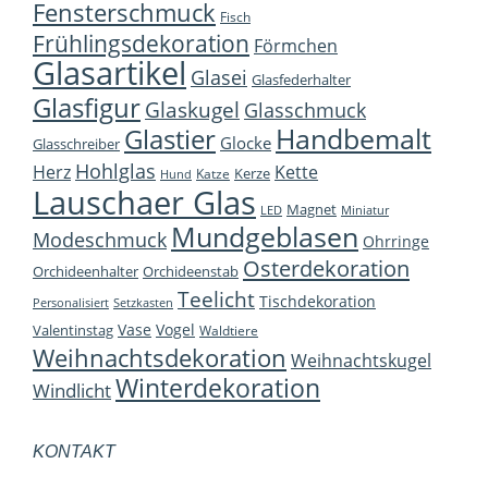
Fensterschmuck
Fisch
Frühlingsdekoration
Förmchen
Glasartikel
Glasei
Glasfederhalter
Glasfigur
Glaskugel
Glasschmuck
Handbemalt
Glastier
Glocke
Glasschreiber
Hohlglas
Herz
Kette
Kerze
Katze
Hund
Lauschaer Glas
Magnet
LED
Miniatur
Mundgeblasen
Modeschmuck
Ohrringe
Osterdekoration
Orchideenhalter
Orchideenstab
Teelicht
Tischdekoration
Personalisiert
Setzkasten
Vase
Vogel
Valentinstag
Waldtiere
Weihnachtsdekoration
Weihnachtskugel
Winterdekoration
Windlicht
KONTAKT