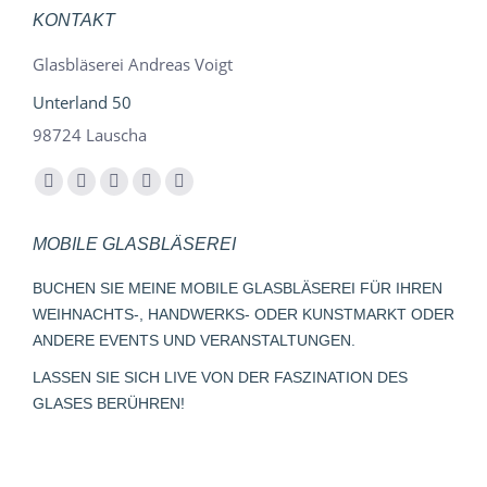
KONTAKT
Glasbläserei Andreas Voigt
Unterland 50
98724 Lauscha
Finden Sie uns auf:
Facebook
YouTube
Instagram
E-
Whatsapp
page
page
page
Mail
page
MOBILE GLASBLÄSEREI
opens
opens
opens
page
opens
in
in
in
opens
in
BUCHEN SIE MEINE MOBILE GLASBLÄSEREI FÜR IHREN
new
new
new
in
new
WEIHNACHTS-, HANDWERKS- ODER KUNSTMARKT ODER
window
window
window
new
window
ANDERE EVENTS UND VERANSTALTUNGEN.
window
LASSEN SIE SICH LIVE VON DER FASZINATION DES
GLASES BERÜHREN!