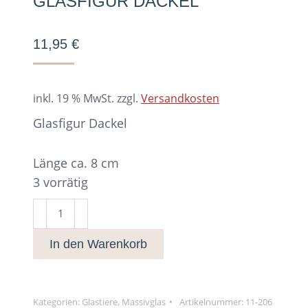
GLASFIGUR DACKEL
11,95
€
inkl. 19 % MwSt.
zzgl.
Versandkosten
Glasfigur Dackel
Länge ca. 8 cm
3 vorrätig
Glasfigur
Dackel
In den Warenkorb
Menge
Kategorien:
Glastiere
,
Massivglas
Artikelnummer:
11-206