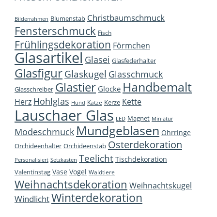
Christbaumschmuck
Blumenstab
Bilderrahmen
Fensterschmuck
Fisch
Frühlingsdekoration
Förmchen
Glasartikel
Glasei
Glasfederhalter
Glasfigur
Glaskugel
Glasschmuck
Handbemalt
Glastier
Glocke
Glasschreiber
Hohlglas
Herz
Kette
Kerze
Katze
Hund
Lauschaer Glas
Magnet
LED
Miniatur
Mundgeblasen
Modeschmuck
Ohrringe
Osterdekoration
Orchideenhalter
Orchideenstab
Teelicht
Tischdekoration
Personalisiert
Setzkasten
Vase
Vogel
Valentinstag
Waldtiere
Weihnachtsdekoration
Weihnachtskugel
Winterdekoration
Windlicht