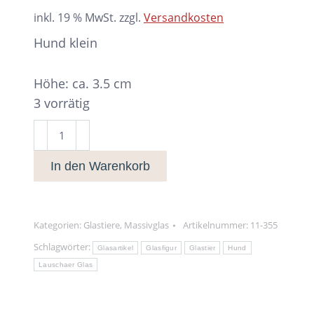
inkl. 19 % MwSt.
zzgl.
Versandkosten
Hund klein
Höhe: ca. 3.5 cm
3 vorrätig
Hund
klein
In den Warenkorb
Menge
Kategorien:
Glastiere
,
Massivglas
Artikelnummer:
11-355
Schlagwörter:
Glasartikel
Glasfigur
Glastier
Hund
Lauschaer Glas