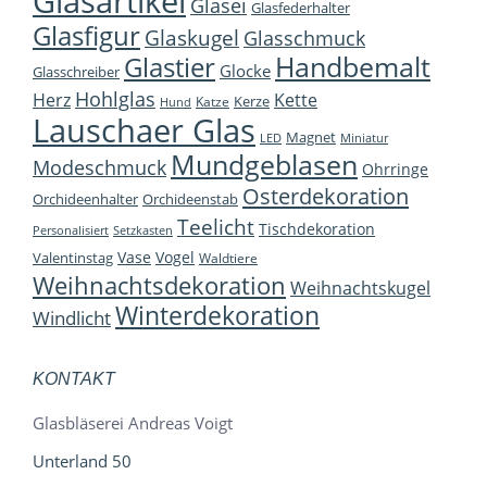
Glasartikel
Glasei
Glasfederhalter
Glasfigur
Glaskugel
Glasschmuck
Handbemalt
Glastier
Glocke
Glasschreiber
Hohlglas
Herz
Kette
Kerze
Katze
Hund
Lauschaer Glas
Magnet
LED
Miniatur
Mundgeblasen
Modeschmuck
Ohrringe
Osterdekoration
Orchideenhalter
Orchideenstab
Teelicht
Tischdekoration
Personalisiert
Setzkasten
Vase
Vogel
Valentinstag
Waldtiere
Weihnachtsdekoration
Weihnachtskugel
Winterdekoration
Windlicht
KONTAKT
Glasbläserei Andreas Voigt
Unterland 50