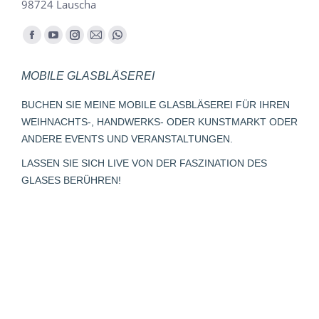
98724 Lauscha
Finden Sie uns auf:
Facebook
YouTube
Instagram
E-
Whatsapp
page
page
page
Mail
page
MOBILE GLASBLÄSEREI
opens
opens
opens
page
opens
in
in
in
opens
in
BUCHEN SIE MEINE MOBILE GLASBLÄSEREI FÜR IHREN
new
new
new
in
new
WEIHNACHTS-, HANDWERKS- ODER KUNSTMARKT ODER
window
window
window
new
window
ANDERE EVENTS UND VERANSTALTUNGEN.
window
LASSEN SIE SICH LIVE VON DER FASZINATION DES
GLASES BERÜHREN!