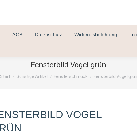
AGB
Datenschutz
Widerrufsbelehrung
Im
Fensterbild Vogel grün
Sie befinden sich hier:
Start
Sonstige Artikel
Fensterschmuck
Fensterbild Vogel grü
ENSTERBILD VOGEL
RÜN