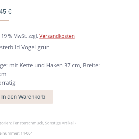
,45
€
. 19 % MwSt.
zzgl.
Versandkosten
sterbild Vogel grün
ge: mit Kette und Haken 37 cm, Breite:
 cm
orrätig
In den Warenkorb
gorien:
Fensterschmuck
,
Sonstige Artikel
kelnummer:
14-064