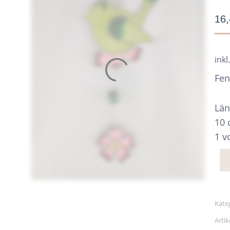
16
inkl
Fen
Län
10
1 v
Kate
Arti