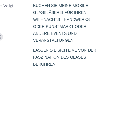
s Voigt
BUCHEN SIE MEINE MOBILE
GLASBLÄSEREI FÜR IHREN
WEIHNACHTS-, HANDWERKS-
ODER KUNSTMARKT ODER
ANDERE EVENTS UND
m
Whatsapp
VERANSTALTUNGEN.
page
LASSEN SIE SICH LIVE VON DER
opens
FASZINATION DES GLASES
s
in
BERÜHREN!
new
window
dow