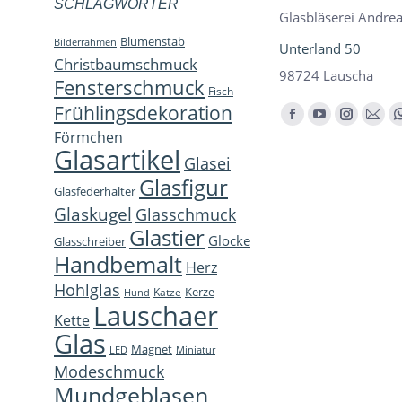
SCHLAGWÖRTER
Glasbläserei Andrea
Blumenstab
Bilderrahmen
Unterland 50
Christbaumschmuck
98724 Lauscha
Fensterschmuck
Fisch
Frühlingsdekoration
Finden Sie uns auf:
Facebook
YouTube
Instagra
E-
Förmchen
page
page
page
Mail
Glasartikel
Glasei
opens
opens
opens
page
Glasfigur
Glasfederhalter
in
in
in
open
Glaskugel
Glasschmuck
new
new
new
in
Glastier
Glocke
window
window
window
new
Glasschreiber
Handbemalt
win
Herz
Hohlglas
Kerze
Katze
Hund
Lauschaer
Kette
Glas
Magnet
LED
Miniatur
Modeschmuck
Mundgeblasen