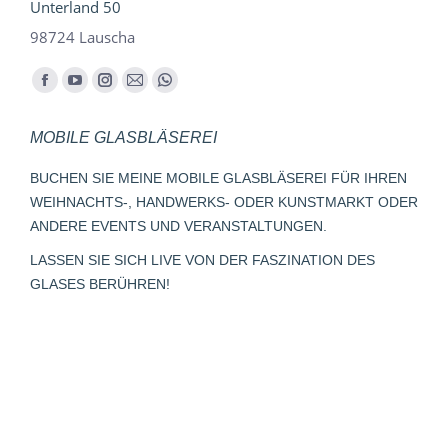
Unterland 50
98724 Lauscha
Finden Sie uns auf:
Facebook
YouTube
Instagram
E-
Whatsapp
page
page
page
Mail
page
MOBILE GLASBLÄSEREI
opens
opens
opens
page
opens
in
in
in
opens
in
BUCHEN SIE MEINE MOBILE GLASBLÄSEREI FÜR IHREN
new
new
new
in
new
WEIHNACHTS-, HANDWERKS- ODER KUNSTMARKT ODER
window
window
window
new
window
ANDERE EVENTS UND VERANSTALTUNGEN.
window
LASSEN SIE SICH LIVE VON DER FASZINATION DES
GLASES BERÜHREN!