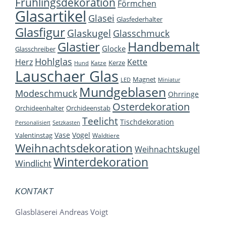
Frühlingsdekoration
Förmchen
Glasartikel
Glasei
Glasfederhalter
Glasfigur
Glaskugel
Glasschmuck
Handbemalt
Glastier
Glocke
Glasschreiber
Hohlglas
Herz
Kette
Kerze
Katze
Hund
Lauschaer Glas
Magnet
LED
Miniatur
Mundgeblasen
Modeschmuck
Ohrringe
Osterdekoration
Orchideenhalter
Orchideenstab
Teelicht
Tischdekoration
Personalisiert
Setzkasten
Vase
Vogel
Valentinstag
Waldtiere
Weihnachtsdekoration
Weihnachtskugel
Winterdekoration
Windlicht
KONTAKT
Glasbläserei Andreas Voigt