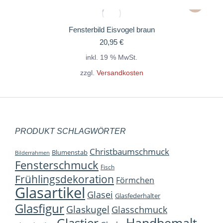
Fensterbild Eisvogel braun
20,95
€
inkl. 19 % MwSt.
zzgl.
Versandkosten
PRODUKT SCHLAGWÖRTER
Christbaumschmuck
Blumenstab
Bilderrahmen
Fensterschmuck
Fisch
Frühlingsdekoration
Förmchen
Glasartikel
Glasei
Glasfederhalter
Glasfigur
Glaskugel
Glasschmuck
Handbemalt