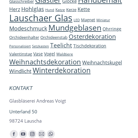
Glastier
Glocke
Glasschreiber
Hohlglas
Herz
Kette
Kerze
Katze
Hund
Lauschaer Glas
Magnet
LED
Miniatur
Mundgeblasen
Modeschmuck
Ohrringe
Osterdekoration
Orchideenhalter
Orchideenstab
Teelicht
Tischdekoration
Personalisiert
Setzkasten
Vase
Vogel
Valentinstag
Waldtiere
Weihnachtsdekoration
Weihnachtskugel
Winterdekoration
Windlicht
KONTAKT
Glasbläserei Andreas Voigt
Unterland 50
98724 Lauscha
Finden Sie uns auf:
Facebook
YouTube
Instagram
E-
Whatsapp