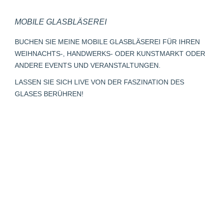
page
page
page
Mail
page
MOBILE GLASBLÄSEREI
opens
opens
opens
page
opens
in
in
in
opens
in
BUCHEN SIE MEINE MOBILE GLASBLÄSEREI FÜR IHREN
new
new
new
in
new
WEIHNACHTS-, HANDWERKS- ODER KUNSTMARKT ODER
window
window
window
new
window
ANDERE EVENTS UND VERANSTALTUNGEN.
window
LASSEN SIE SICH LIVE VON DER FASZINATION DES
GLASES BERÜHREN!