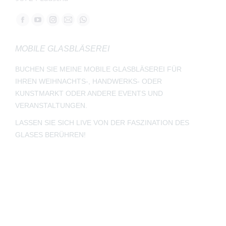
Finden Sie uns auf:
Facebook
YouTube
Instagram
E-
Whatsapp
page
page
page
Mail
page
MOBILE GLASBLÄSEREI
opens
opens
opens
page
opens
in
in
in
opens
in
BUCHEN SIE MEINE MOBILE GLASBLÄSEREI FÜR
new
new
new
in
new
IHREN WEIHNACHTS-, HANDWERKS- ODER
window
window
window
new
window
KUNSTMARKT ODER ANDERE EVENTS UND
window
VERANSTALTUNGEN.
LASSEN SIE SICH LIVE VON DER FASZINATION DES
GLASES BERÜHREN!