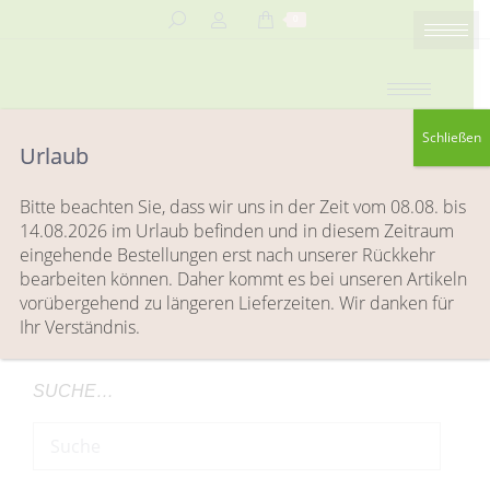
Search:
0
Schließen
Urlaub
Enn Conie
Bitte beachten Sie, dass wir uns in der Zeit vom 08.08. bis
Sie befinden sich hier:
14.08.2026 im Urlaub befinden und in diesem Zeitraum
Start
Testimonials
Enn Conie
eingehende Bestellungen erst nach unserer Rückkehr
bearbeiten können. Daher kommt es bei unseren Artikeln
vorübergehend zu längeren Lieferzeiten. Wir danken für
Ihr Verständnis.
SUCHE…