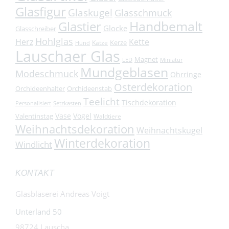
Glasfigur
Glaskugel
Glasschmuck
Handbemalt
Glastier
Glocke
Glasschreiber
Hohlglas
Herz
Kette
Kerze
Katze
Hund
Lauschaer Glas
Magnet
LED
Miniatur
Mundgeblasen
Modeschmuck
Ohrringe
Osterdekoration
Orchideenhalter
Orchideenstab
Teelicht
Tischdekoration
Personalisiert
Setzkasten
Vase
Vogel
Valentinstag
Waldtiere
Weihnachtsdekoration
Weihnachtskugel
Winterdekoration
Windlicht
KONTAKT
Glasbläserei Andreas Voigt
Unterland 50
98724 Lauscha