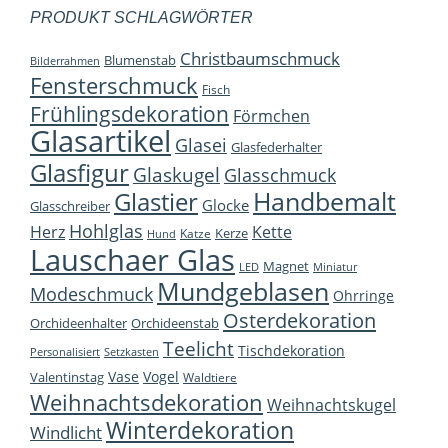
PRODUKT SCHLAGWÖRTER
Christbaumschmuck
Blumenstab
Bilderrahmen
Fensterschmuck
Fisch
Frühlingsdekoration
Förmchen
Glasartikel
Glasei
Glasfederhalter
Glasfigur
Glaskugel
Glasschmuck
Handbemalt
Glastier
Glocke
Glasschreiber
Hohlglas
Herz
Kette
Kerze
Katze
Hund
Lauschaer Glas
Magnet
LED
Miniatur
Mundgeblasen
Modeschmuck
Ohrringe
Osterdekoration
Orchideenhalter
Orchideenstab
Teelicht
Tischdekoration
Personalisiert
Setzkasten
Vase
Vogel
Valentinstag
Waldtiere
Weihnachtsdekoration
Weihnachtskugel
Winterdekoration
Windlicht