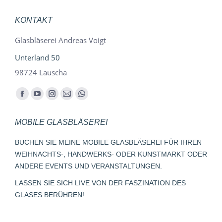
KONTAKT
Glasbläserei Andreas Voigt
Unterland 50
98724 Lauscha
Finden Sie uns auf:
Facebook
YouTube
Instagram
E-
Whatsapp
page
page
page
Mail
page
MOBILE GLASBLÄSEREI
opens
opens
opens
page
opens
in
in
in
opens
in
BUCHEN SIE MEINE MOBILE GLASBLÄSEREI FÜR IHREN
new
new
new
in
new
WEIHNACHTS-, HANDWERKS- ODER KUNSTMARKT ODER
window
window
window
new
window
ANDERE EVENTS UND VERANSTALTUNGEN.
window
LASSEN SIE SICH LIVE VON DER FASZINATION DES
GLASES BERÜHREN!