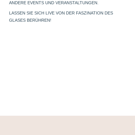
window
window
window
new
window
ANDERE EVENTS UND VERANSTALTUNGEN.
window
LASSEN SIE SICH LIVE VON DER FASZINATION DES
GLASES BERÜHREN!