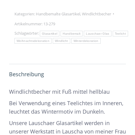
hellblau
Menge
Kategorien:
Handbemalte Glasartikel
,
Windlichtbecher
Artikelnummer:
13-279
Schlagwörter:
Glasartikel
Handbemalt
Lauschaer Glas
Teelicht
Weihnachtsdekoration
Windlicht
Winterdekoration
Beschreibung
Windlichtbecher mit Fuß mittel hellblau
Bei Verwendung eines Teelichtes im Inneren,
leuchtet das Wintermotiv im Dunkeln.
Unsere Lauschaer Glasartikel werden in
unserer Werkstatt in Lauscha von meiner Frau