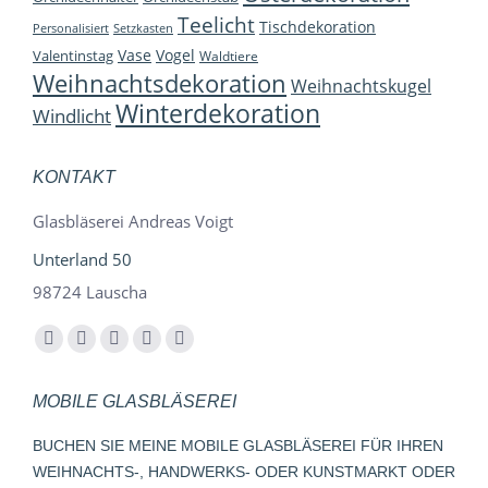
Teelicht
Tischdekoration
Personalisiert
Setzkasten
Vase
Vogel
Valentinstag
Waldtiere
Weihnachtsdekoration
Weihnachtskugel
Winterdekoration
Windlicht
KONTAKT
Glasbläserei Andreas Voigt
Unterland 50
98724 Lauscha
Finden Sie uns auf:
Facebook
YouTube
Instagram
E-
Whatsapp
page
page
page
Mail
page
MOBILE GLASBLÄSEREI
opens
opens
opens
page
opens
in
in
in
opens
in
BUCHEN SIE MEINE MOBILE GLASBLÄSEREI FÜR IHREN
new
new
new
in
new
WEIHNACHTS-, HANDWERKS- ODER KUNSTMARKT ODER