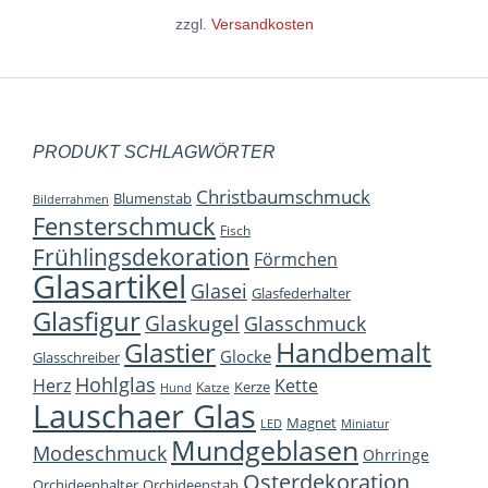
zzgl.
Versandkosten
PRODUKT SCHLAGWÖRTER
Christbaumschmuck
Blumenstab
Bilderrahmen
Fensterschmuck
Fisch
Frühlingsdekoration
Förmchen
Glasartikel
Glasei
Glasfederhalter
Glasfigur
Glaskugel
Glasschmuck
Handbemalt
Glastier
Glocke
Glasschreiber
Hohlglas
Herz
Kette
Kerze
Katze
Hund
Lauschaer Glas
Magnet
LED
Miniatur
Mundgeblasen
Modeschmuck
Ohrringe
Osterdekoration
Orchideenhalter
Orchideenstab