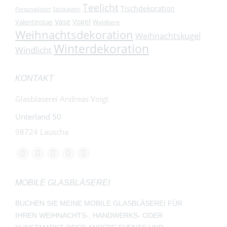
Teelicht
Tischdekoration
Personalisiert
Setzkasten
Vase
Vogel
Valentinstag
Waldtiere
Weihnachtsdekoration
Weihnachtskugel
Winterdekoration
Windlicht
KONTAKT
Glasbläserei Andreas Voigt
Unterland 50
98724 Lauscha
Finden Sie uns auf:
Facebook
YouTube
Instagram
E-
Whatsapp
page
page
page
Mail
page
MOBILE GLASBLÄSEREI
opens
opens
opens
page
opens
in
in
in
opens
in
BUCHEN SIE MEINE MOBILE GLASBLÄSEREI FÜR
new
new
new
in
new
IHREN WEIHNACHTS-, HANDWERKS- ODER
window
window
window
new
window