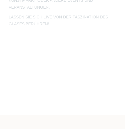
KUNSTMARKT ODER ANDERE EVENTS UND
window
VERANSTALTUNGEN.
LASSEN SIE SICH LIVE VON DER FASZINATION DES
GLASES BERÜHREN!