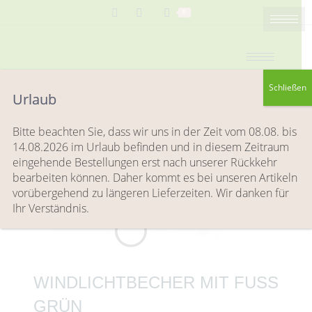
Search:
0
Schließen
Urlaub
Windlichtbecher mit Fuß grün
Bitte beachten Sie, dass wir uns in der Zeit vom 08.08. bis
Sie befinden sich hier:
14.08.2026 im Urlaub befinden und in diesem Zeitraum
Start
Handbemalte Glasartikel
Windlichtbecher
eingehende Bestellungen erst nach unserer Rückkehr
Windlichtbecher mit Fuß grün
bearbeiten können. Daher kommt es bei unseren Artikeln
vorübergehend zu längeren Lieferzeiten. Wir danken für
Ihr Verständnis.
WINDLICHTBECHER MIT FUSS G
RÜN