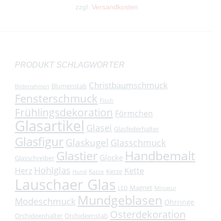
zzgl.
Versandkosten
PRODUKT SCHLAGWÖRTER
Christbaumschmuck
Blumenstab
Bilderrahmen
Fensterschmuck
Fisch
Frühlingsdekoration
Förmchen
Glasartikel
Glasei
Glasfederhalter
Glasfigur
Glaskugel
Glasschmuck
Handbemalt
Glastier
Glocke
Glasschreiber
Hohlglas
Herz
Kette
Kerze
Katze
Hund
Lauschaer Glas
Magnet
LED
Miniatur
Mundgeblasen
Modeschmuck
Ohrringe
Osterdekoration
Orchideenhalter
Orchideenstab