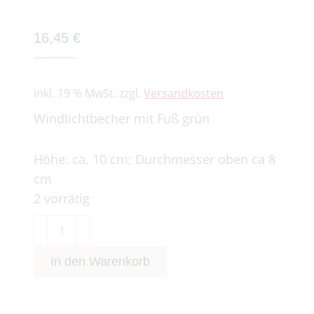
16,45
€
inkl. 19 % MwSt.
zzgl.
Versandkosten
Windlichtbecher mit Fuß grün
Höhe: ca. 10 cm; Durchmesser oben ca 8
cm
2 vorrätig
Windlichtbecher
mit
In den Warenkorb
Fuß
grün
Menge