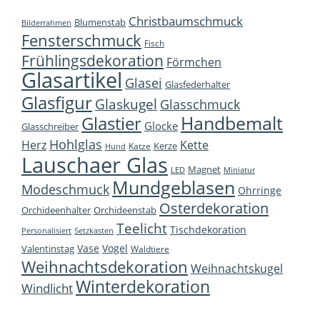
Christbaumschmuck
Blumenstab
Bilderrahmen
Fensterschmuck
Fisch
Frühlingsdekoration
Förmchen
Glasartikel
Glasei
Glasfederhalter
Glasfigur
Glaskugel
Glasschmuck
Handbemalt
Glastier
Glocke
Glasschreiber
Hohlglas
Herz
Kette
Kerze
Katze
Hund
Lauschaer Glas
Magnet
LED
Miniatur
Mundgeblasen
Modeschmuck
Ohrringe
Osterdekoration
Orchideenhalter
Orchideenstab
Teelicht
Tischdekoration
Personalisiert
Setzkasten
Vase
Vogel
Valentinstag
Waldtiere
Weihnachtsdekoration
Weihnachtskugel
Winterdekoration
Windlicht