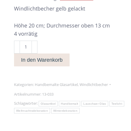
Windlichtbecher gelb gelackt
Höhe 20 cm; Durchmesser oben 13 cm
4 vorrätig
Windlichtbecher
gelb
In den Warenkorb
gelackt
Menge
Kategorien:
Handbemalte Glasartikel
,
Windlichtbecher
Artikelnummer:
13-033
Schlagwörter:
Glasartikel
Handbemalt
Lauschaer Glas
Teelicht
Weihnachtsdekoration
Winterdekoration