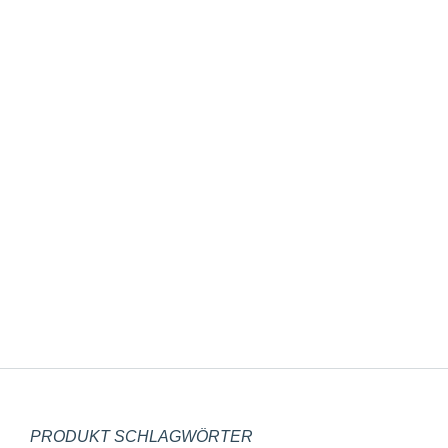
Windlichtbecher terracotta
10,95
€
inkl. 19 % MwSt.
zzgl.
Versandkosten
PRODUKT SCHLAGWÖRTER