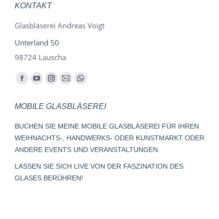
KONTAKT
Glasbläserei Andreas Voigt
Unterland 50
98724 Lauscha
Finden Sie uns auf:
Facebook
YouTube
Instagram
E-
Whatsapp
page
page
page
Mail
page
MOBILE GLASBLÄSEREI
opens
opens
opens
page
opens
in
in
in
opens
in
BUCHEN SIE MEINE MOBILE GLASBLÄSEREI FÜR IHREN
new
new
new
in
new
WEIHNACHTS-, HANDWERKS- ODER KUNSTMARKT ODER
window
window
window
new
window
ANDERE EVENTS UND VERANSTALTUNGEN.
window
LASSEN SIE SICH LIVE VON DER FASZINATION DES
GLASES BERÜHREN!