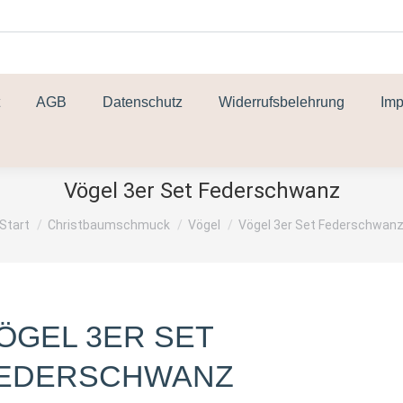
AGB
Datenschutz
Widerrufsbelehrung
Im
Vögel 3er Set Federschwanz
Sie befinden sich hier:
Start
Christbaumschmuck
Vögel
Vögel 3er Set Federschwan
ÖGEL 3ER SET
EDERSCHWANZ