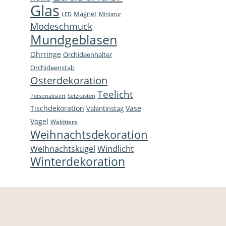
Glas
Magnet
LED
Miniatur
Modeschmuck
Mundgeblasen
Ohrringe
Orchideenhalter
Orchideenstab
Osterdekoration
Teelicht
Personalisiert
Setzkasten
Tischdekoration
Vase
Valentinstag
Vogel
Waldtiere
Weihnachtsdekoration
Windlicht
Weihnachtskugel
Winterdekoration