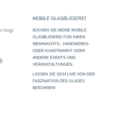
MOBILE GLASBLÄSEREI
s Voigt
BUCHEN SIE MEINE MOBILE
GLASBLÄSEREI FÜR IHREN
WEIHNACHTS-, HANDWERKS-
ODER KUNSTMARKT ODER
ANDERE EVENTS UND
m
Whatsapp
VERANSTALTUNGEN.
page
LASSEN SIE SICH LIVE VON DER
opens
FASZINATION DES GLASES
s
in
BERÜHREN!
new
window
dow