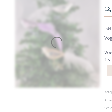
12
inkl
Vög
Vog
1 v
Kate
Arti
Schl