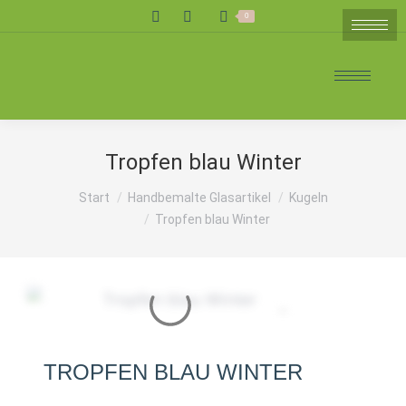
Search:
0
Tropfen blau Winter
Sie befinden sich hier:
Start
Handbemalte Glasartikel
Kugeln
Tropfen blau Winter
TROPFEN BLAU WINTER