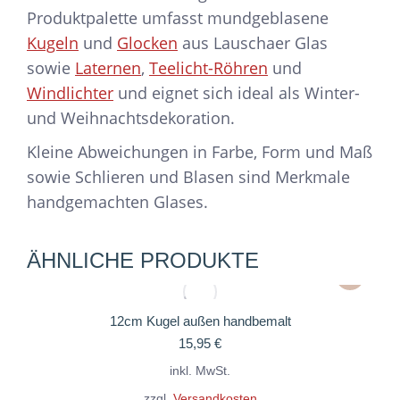
Produktpalette umfasst mundgeblasene
Kugeln
und
Glocken
aus Lauschaer Glas
sowie
Laternen
,
Teelicht-Röhren
und
Windlichter
und eignet sich ideal als Winter-
und Weihnachtsdekoration.
Kleine Abweichungen in Farbe, Form und Maß
sowie Schlieren und Blasen sind Merkmale
handgemachten Glases.
ÄHNLICHE PRODUKTE
Dieses
Produkt
weist
12cm Kugel außen handbemalt
15,95
€
mehrere
Variante
inkl. MwSt.
auf.
zzgl.
Versandkosten