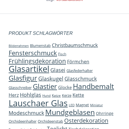
Die
Optione
können
auf
PRODUKT SCHLAGWÖRTER
der
Christbaumschmuck
Blumenstab
Bilderrahmen
Produkts
Fensterschmuck
Fisch
gewählt
Frühlingsdekoration
Förmchen
werden
Glasartikel
Glasei
Glasfederhalter
Glasfigur
Glaskugel
Glasschmuck
Handbemalt
Glastier
Glocke
Glasschreiber
Hohlglas
Herz
Kette
Kerze
Katze
Hund
Lauschaer Glas
Magnet
LED
Miniatur
Mundgeblasen
Modeschmuck
Ohrringe
Osterdekoration
Orchideenhalter
Orchideenstab
Teelicht