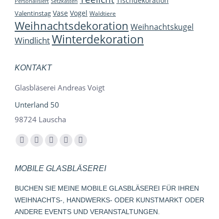
Tischdekoration
Personalisiert
Setzkasten
Vase
Vogel
Valentinstag
Waldtiere
Weihnachtsdekoration
Weihnachtskugel
Winterdekoration
Windlicht
KONTAKT
Glasbläserei Andreas Voigt
Unterland 50
98724 Lauscha
Finden Sie uns auf:
Facebook
YouTube
Instagram
E-
Whatsapp
page
page
page
Mail
page
MOBILE GLASBLÄSEREI
opens
opens
opens
page
opens
in
in
in
opens
in
BUCHEN SIE MEINE MOBILE GLASBLÄSEREI FÜR IHREN
new
new
new
in
new
WEIHNACHTS-, HANDWERKS- ODER KUNSTMARKT ODER
window
window
window
new
window
ANDERE EVENTS UND VERANSTALTUNGEN.