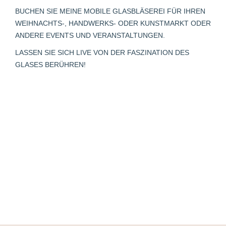
in
in
in
opens
in
BUCHEN SIE MEINE MOBILE GLASBLÄSEREI FÜR IHREN
new
new
new
in
new
WEIHNACHTS-, HANDWERKS- ODER KUNSTMARKT ODER
window
window
window
new
window
ANDERE EVENTS UND VERANSTALTUNGEN.
window
LASSEN SIE SICH LIVE VON DER FASZINATION DES
GLASES BERÜHREN!