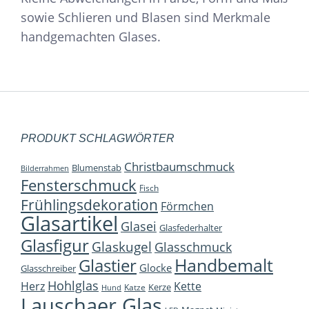
sowie Schlieren und Blasen sind Merkmale
handgemachten Glases.
PRODUKT SCHLAGWÖRTER
Christbaumschmuck
Blumenstab
Bilderrahmen
Fensterschmuck
Fisch
Frühlingsdekoration
Förmchen
Glasartikel
Glasei
Glasfederhalter
Glasfigur
Glaskugel
Glasschmuck
Handbemalt
Glastier
Glocke
Glasschreiber
Hohlglas
Herz
Kette
Kerze
Katze
Hund
Lauschaer Glas