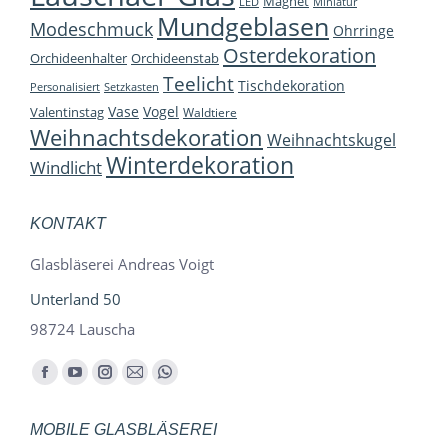
Magnet
LED
Miniatur
Mundgeblasen
Modeschmuck
Ohrringe
Osterdekoration
Orchideenhalter
Orchideenstab
Teelicht
Tischdekoration
Personalisiert
Setzkasten
Vase
Vogel
Valentinstag
Waldtiere
Weihnachtsdekoration
Weihnachtskugel
Winterdekoration
Windlicht
KONTAKT
Glasbläserei Andreas Voigt
Unterland 50
98724 Lauscha
Finden Sie uns auf:
Facebook
YouTube
Instagram
E-
Whatsapp
page
page
page
Mail
page
MOBILE GLASBLÄSEREI
opens
opens
opens
page
opens