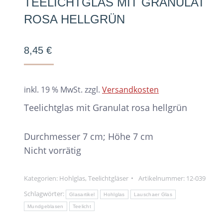
TEELICHTGLAS MIT GRANULAT
ROSA HELLGRÜN
8,45
€
inkl. 19 % MwSt.
zzgl.
Versandkosten
Teelichtglas mit Granulat rosa hellgrün
Durchmesser 7 cm; Höhe 7 cm
Nicht vorrätig
Kategorien:
Hohlglas
,
Teelichtgläser
Artikelnummer:
12-039
Schlagwörter:
Glasartikel
Hohlglas
Lauschaer Glas
Mundgeblasen
Teelicht