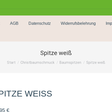
AGB
Datenschutz
Widerrufsbelehrung
Im
Spitze weiß
Sie befinden sich hier:
Start
Christbaumschmuck
Baumspitzen
Spitze weiß
PITZE WEISS
,95
€