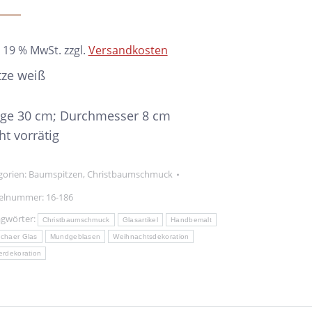
. 19 % MwSt.
zzgl.
Versandkosten
tze weiß
ge 30 cm; Durchmesser 8 cm
ht vorrätig
gorien:
Baumspitzen
,
Christbaumschmuck
kelnummer:
16-186
agwörter:
Christbaumschmuck
Glasartikel
Handbemalt
chaer Glas
Mundgeblasen
Weihnachtsdekoration
erdekoration