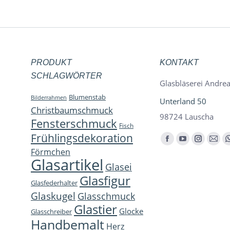
PRODUKT
KONTAKT
SCHLAGWÖRTER
Glasbläserei Andrea
Blumenstab
Bilderrahmen
Unterland 50
Christbaumschmuck
98724 Lauscha
Fensterschmuck
Fisch
Frühlingsdekoration
Finden Sie uns auf:
Facebook
YouTube
Instagra
E-
Förmchen
page
page
page
Mail
Glasartikel
Glasei
opens
opens
opens
page
Glasfigur
Glasfederhalter
in
in
in
open
Glaskugel
Glasschmuck
new
new
new
in
Glastier
Glocke
window
window
window
new
Glasschreiber
Handbemalt
win
Herz