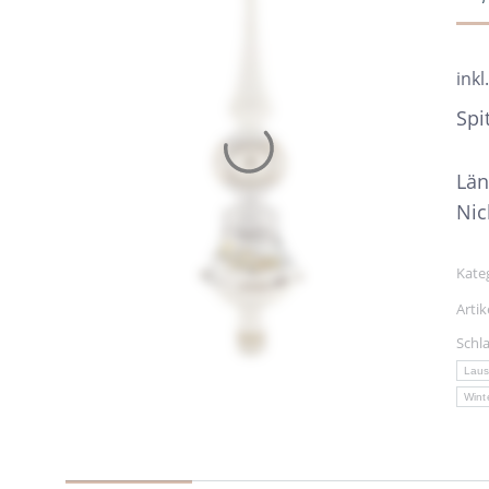
inkl
Spi
Län
Nic
Kate
Arti
Schl
Laus
Wint