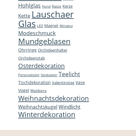
Hohlglas
Kerze
Katze
Hund
Lauschaer
Kette
Glas
Magnet
LED
Miniatur
Modeschmuck
Mundgeblasen
Ohrringe
Orchideenhalter
Orchideenstab
Osterdekoration
Teelicht
Personalisiert
Setzkasten
Tischdekoration
Vase
Valentinstag
Vogel
Waldtiere
Weihnachtsdekoration
Windlicht
Weihnachtskugel
Winterdekoration