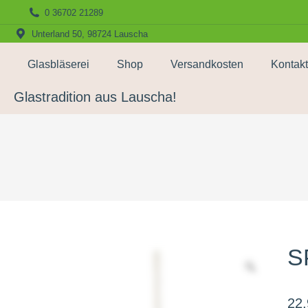
0 36702 21289
Unterland 50, 98724 Lauscha
Glasbläserei
Shop
Versandkosten
Kontakt
Glastradition aus Lauscha!
S
22