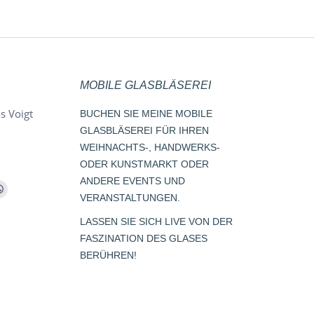
MOBILE GLASBLÄSEREI
s Voigt
BUCHEN SIE MEINE MOBILE
GLASBLÄSEREI FÜR IHREN
WEIHNACHTS-, HANDWERKS-
ODER KUNSTMARKT ODER
ANDERE EVENTS UND
m
Whatsapp
VERANSTALTUNGEN.
page
LASSEN SIE SICH LIVE VON DER
opens
FASZINATION DES GLASES
s
in
BERÜHREN!
new
window
dow