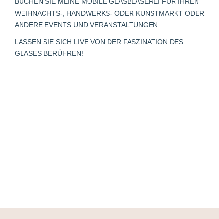
BUCHEN SIE MEINE MOBILE GLASBLÄSEREI FÜR IHREN
new
new
new
in
new
WEIHNACHTS-, HANDWERKS- ODER KUNSTMARKT ODER
window
window
window
new
window
ANDERE EVENTS UND VERANSTALTUNGEN.
window
LASSEN SIE SICH LIVE VON DER FASZINATION DES
GLASES BERÜHREN!