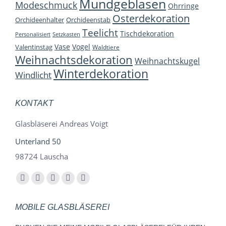
Mundgeblasen
Modeschmuck
Ohrringe
Osterdekoration
Orchideenhalter
Orchideenstab
Teelicht
Tischdekoration
Personalisiert
Setzkasten
Vase
Vogel
Valentinstag
Waldtiere
Weihnachtsdekoration
Weihnachtskugel
Winterdekoration
Windlicht
KONTAKT
Glasbläserei Andreas Voigt
Unterland 50
98724 Lauscha
Finden Sie uns auf:
Facebook
YouTube
Instagram
E-
Whatsapp
page
page
page
Mail
page
MOBILE GLASBLÄSEREI
opens
opens
opens
page
opens
in
in
in
opens
in