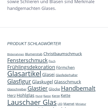
sowie Schlieren und Blasen sind Merkmale
handgemachten Glases.
PRODUKT SCHLAGWÖRTER
Christbaumschmuck
Blumenstab
Bilderrahmen
Fensterschmuck
Fisch
Frühlingsdekoration
Förmchen
Glasartikel
Glasei
Glasfederhalter
Glasfigur
Glaskugel
Glasschmuck
Handbemalt
Glastier
Glocke
Glasschreiber
Hohlglas
Herz
Kette
Kerze
Katze
Hund
Lauschaer Glas
Magnet
LED
Miniatur