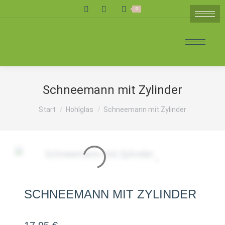
Search:
0
Schneemann mit Zylinder
Sie befinden sich hier:
Start
Hohlglas
Schneemann mit Zylinder
SCHNEEMANN MIT ZYLINDER