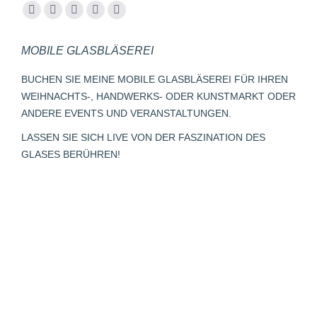
Finden Sie uns auf:
Facebook
YouTube
Instagram
E-
Whatsapp
page
page
page
Mail
page
MOBILE GLASBLÄSEREI
opens
opens
opens
page
opens
in
in
in
opens
in
BUCHEN SIE MEINE MOBILE GLASBLÄSEREI FÜR IHREN
new
new
new
in
new
WEIHNACHTS-, HANDWERKS- ODER KUNSTMARKT ODER
window
window
window
new
window
ANDERE EVENTS UND VERANSTALTUNGEN.
window
LASSEN SIE SICH LIVE VON DER FASZINATION DES
GLASES BERÜHREN!