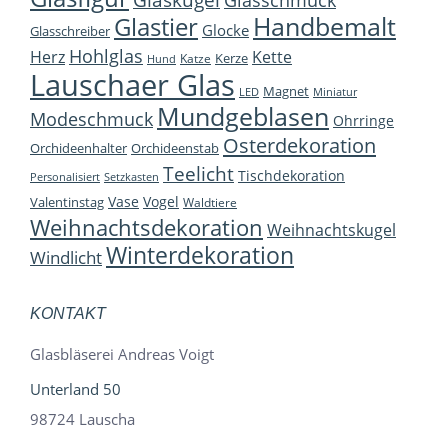
Glasschmuck
Handbemalt
Glastier
Glocke
Glasschreiber
Hohlglas
Herz
Kette
Kerze
Katze
Hund
Lauschaer Glas
Magnet
LED
Miniatur
Mundgeblasen
Modeschmuck
Ohrringe
Osterdekoration
Orchideenhalter
Orchideenstab
Teelicht
Tischdekoration
Personalisiert
Setzkasten
Vase
Vogel
Valentinstag
Waldtiere
Weihnachtsdekoration
Weihnachtskugel
Winterdekoration
Windlicht
KONTAKT
Glasbläserei Andreas Voigt
Unterland 50
98724 Lauscha