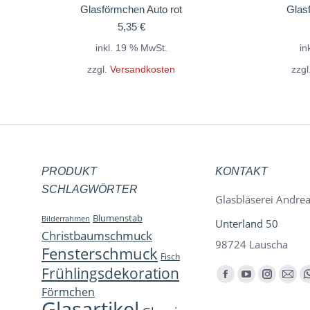
Glasförmchen Auto rot
Glas
5,35
€
inkl. 19 % MwSt.
in
zzgl.
Versandkosten
zzgl
PRODUKT
KONTAKT
SCHLAGWÖRTER
Glasbläserei Andrea
Blumenstab
Bilderrahmen
Unterland 50
Christbaumschmuck
98724 Lauscha
Fensterschmuck
Fisch
Frühlingsdekoration
Finden Sie uns auf:
Facebook
YouTube
Instagra
E-
Förmchen
page
page
page
Mail
Glasartikel