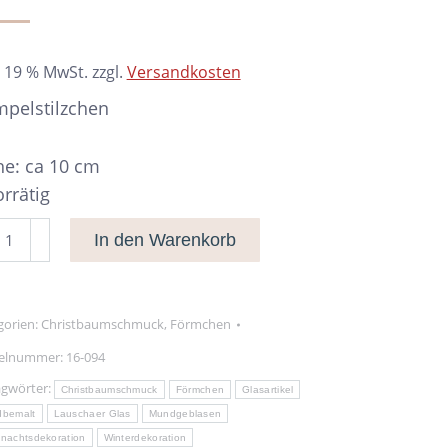
. 19 % MwSt.
zzgl.
Versandkosten
pelstilzchen
e: ca 10 cm
orrätig
pelstilzchen
In den Warenkorb
nge
gorien:
Christbaumschmuck
,
Förmchen
kelnummer:
16-094
agwörter:
Christbaumschmuck
Förmchen
Glasartikel
dbemalt
Lauschaer Glas
Mundgeblasen
nachtsdekoration
Winterdekoration