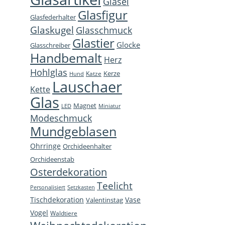
Glasei
opens
opens
opens
page
Glasfigur
Glasfederhalter
in
in
in
open
Glaskugel
Glasschmuck
new
new
new
in
Glastier
Glocke
window
window
window
new
Glasschreiber
Handbemalt
win
Herz
Hohlglas
Kerze
Katze
Hund
Lauschaer
Kette
Glas
Magnet
LED
Miniatur
Modeschmuck
Mundgeblasen
Ohrringe
Orchideenhalter
Orchideenstab
Osterdekoration
Teelicht
Personalisiert
Setzkasten
Tischdekoration
Vase
Valentinstag
Vogel
Waldtiere