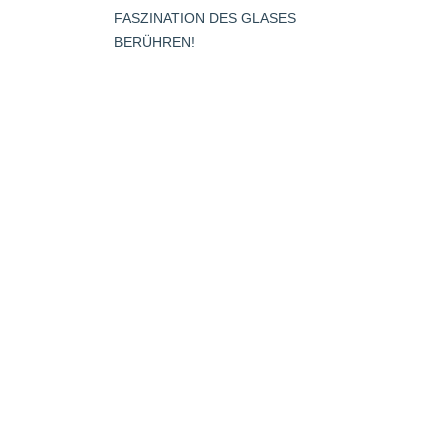
opens
FASZINATION DES GLASES
s
in
BERÜHREN!
new
window
dow