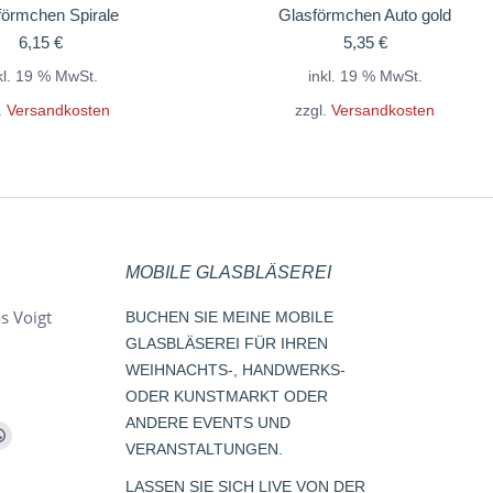
förmchen Spirale
Glasförmchen Auto gold
6,15
€
5,35
€
kl. 19 % MwSt.
inkl. 19 % MwSt.
.
Versandkosten
zzgl.
Versandkosten
MOBILE GLASBLÄSEREI
s Voigt
BUCHEN SIE MEINE MOBILE
GLASBLÄSEREI FÜR IHREN
WEIHNACHTS-, HANDWERKS-
ODER KUNSTMARKT ODER
ANDERE EVENTS UND
m
Whatsapp
VERANSTALTUNGEN.
page
LASSEN SIE SICH LIVE VON DER