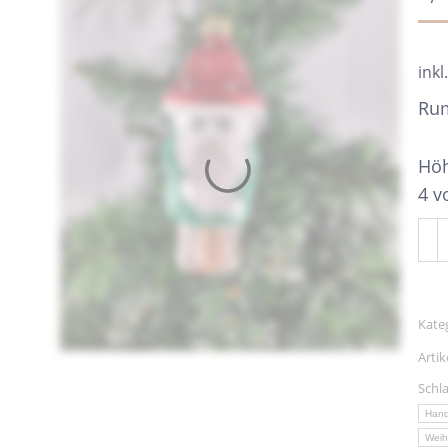
inkl
Rum
Höh
4 v
Rum
Me
Kate
Arti
Schl
Han
Weih