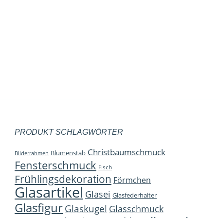
Windlichtbecher terracotta
10,95
€
inkl. 19 % MwSt.
zzgl.
Versandkosten
PRODUKT SCHLAGWÖRTER
Christbaumschmuck
Blumenstab
Bilderrahmen
Fensterschmuck
Fisch
Frühlingsdekoration
Förmchen
Glasartikel
Glasei
Glasfederhalter
Glasfigur
Glaskugel
Glasschmuck