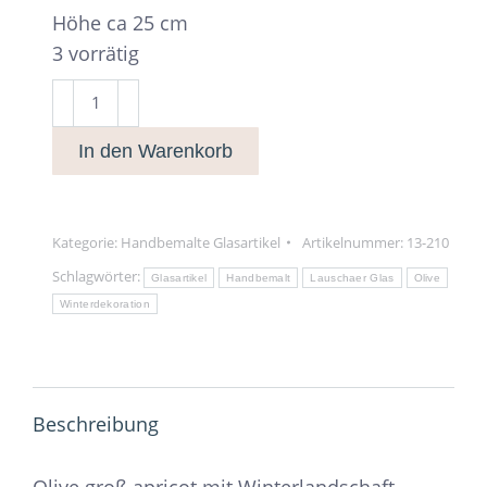
Höhe ca 25 cm
3 vorrätig
Olive
groß
In den Warenkorb
apricot
Menge
Kategorie:
Handbemalte Glasartikel
Artikelnummer:
13-210
Schlagwörter:
Glasartikel
Handbemalt
Lauschaer Glas
Olive
Winterdekoration
Beschreibung
Olive groß apricot mit Winterlandschaft