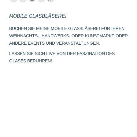
Facebook
YouTube
Instagram
E-
Whatsapp
page
page
page
Mail
page
MOBILE GLASBLÄSEREI
opens
opens
opens
page
opens
in
in
in
opens
in
BUCHEN SIE MEINE MOBILE GLASBLÄSEREI FÜR IHREN
new
new
new
in
new
WEIHNACHTS-, HANDWERKS- ODER KUNSTMARKT ODER
window
window
window
new
window
ANDERE EVENTS UND VERANSTALTUNGEN.
window
LASSEN SIE SICH LIVE VON DER FASZINATION DES
GLASES BERÜHREN!