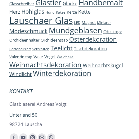
Handbemalt
Glastier
Glocke
Glasschreiber
Hohlglas
Herz
Kette
Kerze
Katze
Hund
Lauschaer Glas
Magnet
LED
Miniatur
Mundgeblasen
Modeschmuck
Ohrringe
Osterdekoration
Orchideenhalter
Orchideenstab
Teelicht
Tischdekoration
Personalisiert
Setzkasten
Vase
Vogel
Valentinstag
Waldtiere
Weihnachtsdekoration
Weihnachtskugel
Winterdekoration
Windlicht
KONTAKT
Glasbläserei Andreas Voigt
Unterland 50
98724 Lauscha
Finden Sie uns auf: