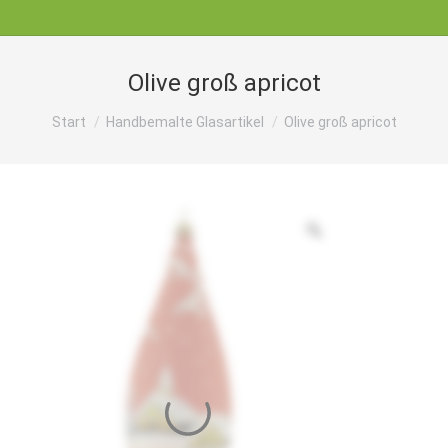
Olive groß apricot
Sie befinden sich hier:
Start
Handbemalte Glasartikel
Olive groß apricot