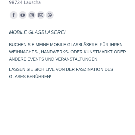
98724 Lauscha
Finden Sie uns auf:
Facebook
YouTube
Instagram
E-
Whatsapp
page
page
page
Mail
page
MOBILE GLASBLÄSEREI
opens
opens
opens
page
opens
in
in
in
opens
in
BUCHEN SIE MEINE MOBILE GLASBLÄSEREI FÜR IHREN
new
new
new
in
new
WEIHNACHTS-, HANDWERKS- ODER KUNSTMARKT ODER
window
window
window
new
window
ANDERE EVENTS UND VERANSTALTUNGEN.
window
LASSEN SIE SICH LIVE VON DER FASZINATION DES
GLASES BERÜHREN!