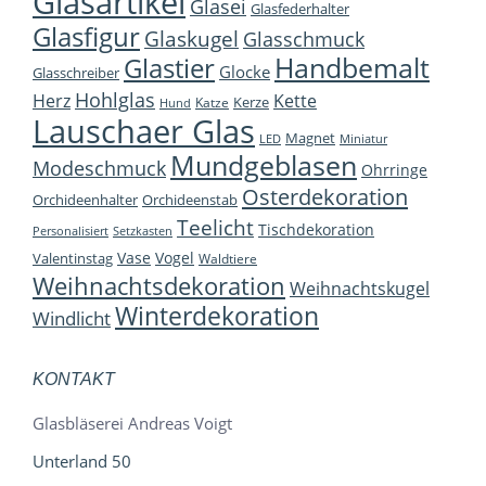
Glasartikel
Glasei
Glasfederhalter
Glasfigur
Glaskugel
Glasschmuck
Handbemalt
Glastier
Glocke
Glasschreiber
Hohlglas
Herz
Kette
Kerze
Katze
Hund
Lauschaer Glas
Magnet
LED
Miniatur
Mundgeblasen
Modeschmuck
Ohrringe
Osterdekoration
Orchideenhalter
Orchideenstab
Teelicht
Tischdekoration
Personalisiert
Setzkasten
Vase
Vogel
Valentinstag
Waldtiere
Weihnachtsdekoration
Weihnachtskugel
Winterdekoration
Windlicht
KONTAKT
Glasbläserei Andreas Voigt
Unterland 50