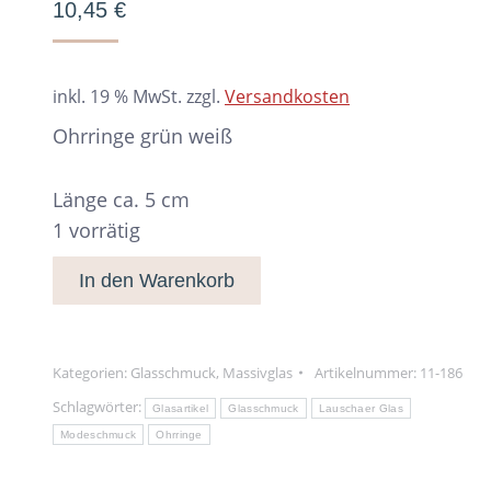
10,45
€
inkl. 19 % MwSt.
zzgl.
Versandkosten
Ohrringe grün weiß
Länge ca. 5 cm
1 vorrätig
In den Warenkorb
Kategorien:
Glasschmuck
,
Massivglas
Artikelnummer:
11-186
Schlagwörter:
Glasartikel
Glasschmuck
Lauschaer Glas
Modeschmuck
Ohrringe